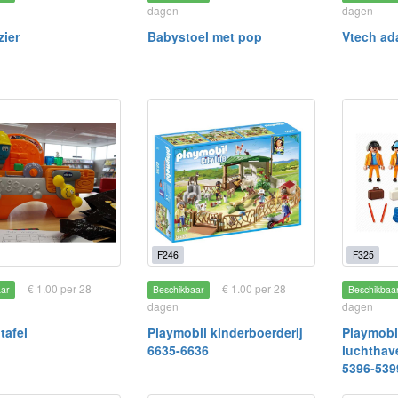
dagen
dagen
zier
Babystoel met pop
Vtech ad
F246
F325
€ 1.00 per 28
€ 1.00 per 28
aar
Beschikbaar
Beschikbaa
dagen
dagen
tafel
Playmobil kinderboerderij
Playmobi
6635-6636
luchthav
5396-539