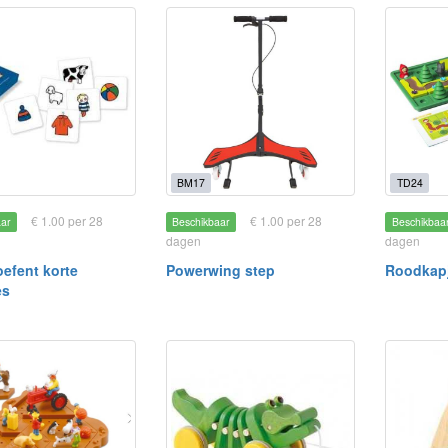
BM17
TD24
€ 1.00 per 28
€ 1.00 per 28
aar
Beschikbaar
Beschikbaa
dagen
dagen
oefent korte
Powerwing step
Roodkapj
es