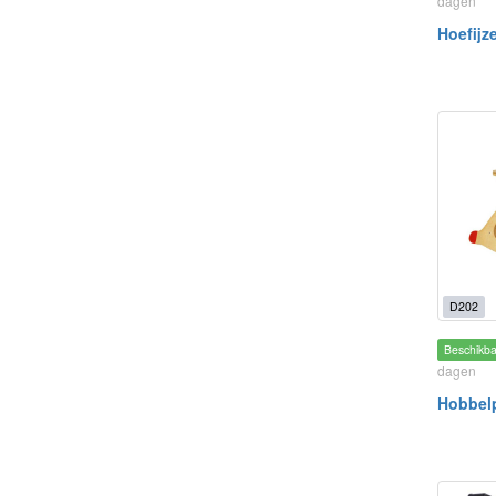
dagen
Hoefijz
D202
Beschikb
dagen
Hobbel