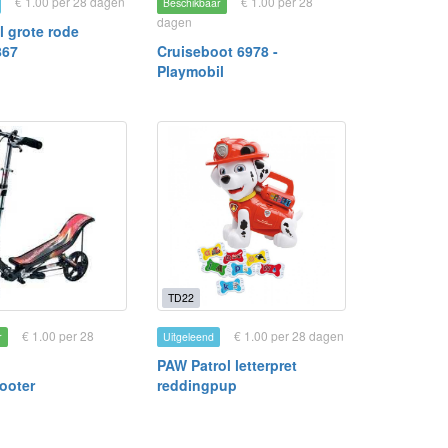
€ 1.00 per 28 dagen
€ 1.00 per 28
Beschikbaar
dagen
l grote rode
867
Cruiseboot 6978 -
Playmobil
TD22
€ 1.00 per 28
€ 1.00 per 28 dagen
r
Uitgeleend
PAW Patrol letterpret
ooter
reddingpup