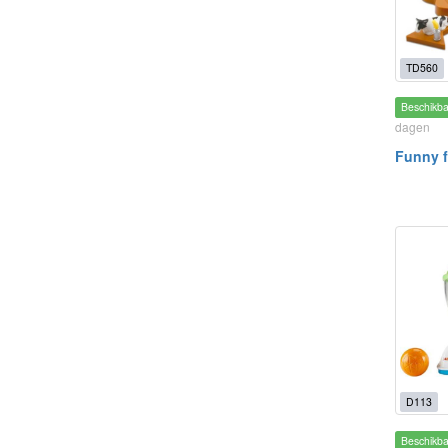
TD560
Beschikb
dagen
Funny 
D113
Beschikb