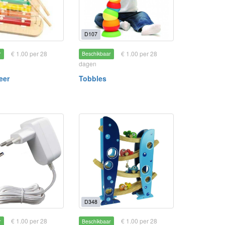
D107
€ 1.00 per 28
€ 1.00 per 28
r
Beschikbaar
dagen
eer
Tobbles
D348
€ 1.00 per 28
€ 1.00 per 28
r
Beschikbaar