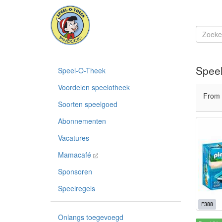
Spee
Speel-O-Theek
Voordelen speelotheek
From
Soorten speelgoed
Abonnementen
Vacatures
Mamacafé
Sponsoren
Speelregels
F388
Onlangs toegevoegd