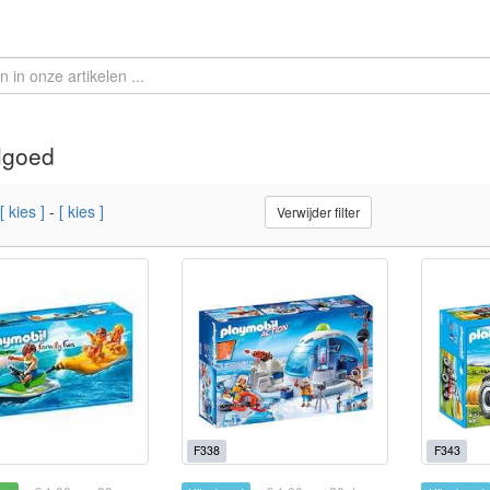
lgoed
[ kies ]
-
[ kies ]
Verwijder filter
F338
F343