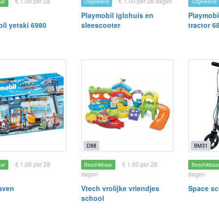
€ 1.00 per 28
€ 1.00 per 28 dagen
aar
Uitgeleend
Uitgeleend
Playmobil iglohuis en
Playmobi
il yetski 6980
sleescooter
tractor 6
D88
BM31
€ 1.00 per 28
€ 1.00 per 28
aar
Beschikbaar
Beschikbaa
dagen
dagen
aven
Vtech vrolijke vriendjes
Space sc
school