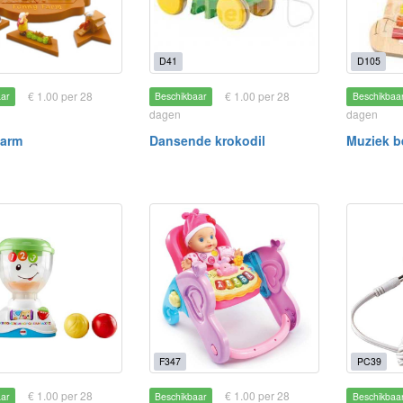
D41
D105
€ 1.00 per 28
€ 1.00 per 28
aar
Beschikbaar
Beschikbaa
dagen
dagen
farm
Dansende krokodil
Muziek b
F347
PC39
€ 1.00 per 28
€ 1.00 per 28
aar
Beschikbaar
Beschikbaa