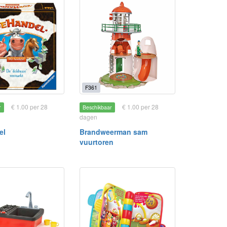
F361
€ 1.00 per 28
€ 1.00 per 28
r
Beschikbaar
dagen
el
Brandweerman sam
vuurtoren