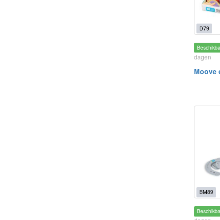
D79
Beschikb
dagen
Moove 
BM89
Beschikb