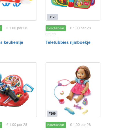
D172
€ 1.00 per 28
€ 1.00 per 28
r
Beschikbaar
dagen
kes keukentje
Teletubbies rijmboekje
F369
€ 1.00 per 28
€ 1.00 per 28
r
Beschikbaar