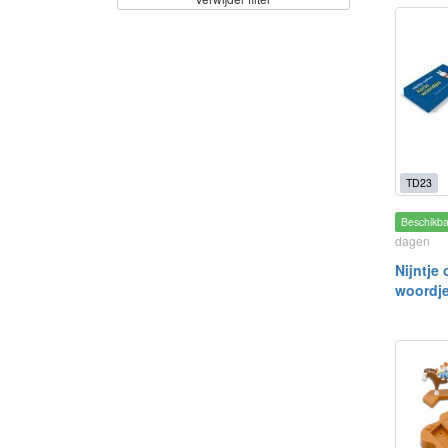
TD23
Beschikb
dagen
Nijntje 
woordj