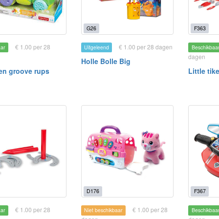
G26
F363
€ 1.00 per 28
€ 1.00 per 28 dagen
aar
Uitgeleend
Beschikbaa
dagen
Holle Bolle Big
en groove rups
Little ti
D176
F367
€ 1.00 per 28
€ 1.00 per 28
aar
Niet beschikbaar
Beschikbaa