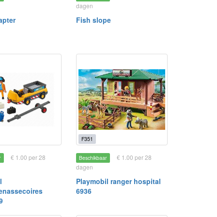
dagen
apter
Fish slope
F351
€ 1.00 per 28
€ 1.00 per 28
r
Beschikbaar
dagen
l
Playmobil ranger hospital
enassecoires
6936
9