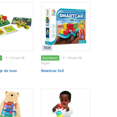
TD25
€ 1.00 per 28
€ 1.00 per 28
r
Beschikbaar
dagen
e de luxe
Smartcar 5x5