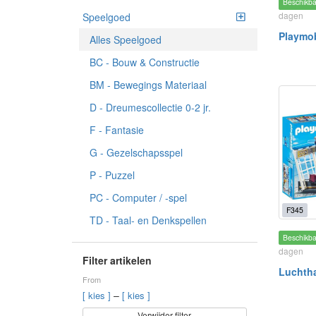
Beschikb
dagen
Speelgoed
Playmob
Alles Speelgoed
BC - Bouw & Constructie
BM - Bewegings Materiaal
D - Dreumescollectie 0-2 jr.
F - Fantasie
G - Gezelschapsspel
P - Puzzel
PC - Computer / -spel
F345
TD - Taal- en Denkspellen
Beschikb
dagen
Filter artikelen
Luchth
From
–
[ kies ]
[ kies ]
Verwijder filter