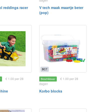
dagen
ol reddings racer
V tech maak maartje beter
(pop)
BC7
€ 1.00 per 28
€ 1.00 per 28
r
Beschikbaar
dagen
chine
Korbo blocks