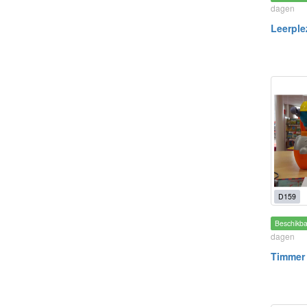
dagen
Leerple
D159
Beschikb
dagen
Timmer 