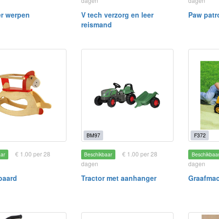
dagen
dagen
er werpen
V tech verzorg en leer
Paw patr
reismand
BM97
F372
€ 1.00 per 28
€ 1.00 per 28
aar
Beschikbaar
Beschikbaa
dagen
dagen
paard
Tractor met aanhanger
Graafma