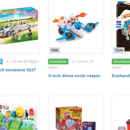
F356
TD34
€ 1.00 per 28 dagen
€ 1.00 per 28
d
Beschikbaar
Beschikbaa
dagen
dagen
il trouwauto 9227
V-tech dinos coole casper
Koehand