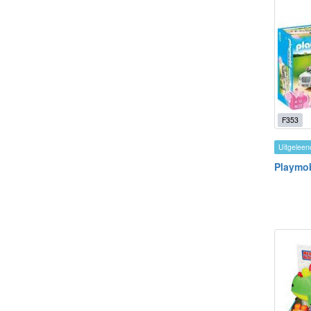
F353
Uitgeleen
Playmob