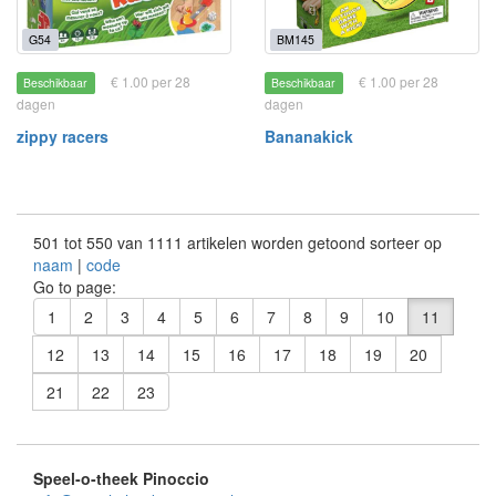
G54
BM145
€ 1.00 per 28
€ 1.00 per 28
Beschikbaar
Beschikbaar
dagen
dagen
zippy racers
Bananakick
501 tot 550 van 1111 artikelen worden getoond sorteer op
naam
|
code
Go to page:
1
2
3
4
5
6
7
8
9
10
11
12
13
14
15
16
17
18
19
20
21
22
23
Speel-o-theek Pinoccio