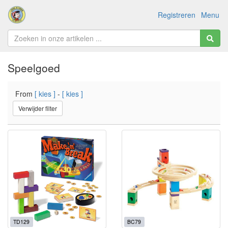
Registreren
Menu
Speelgoed
From
[ kies ]
-
[ kies ]
Verwijder filter
TD129
BC79