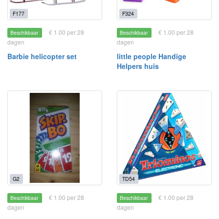
F177
F324
€ 1.00 per 28
€ 1.00 per 28
Beschikbaar
Beschikbaar
dagen
dagen
Barbie helicopter set
little people Handige
Helpers huis
G2
TD54
€ 1.00 per 28
€ 1.00 per 28
Beschikbaar
Beschikbaar
dagen
dagen