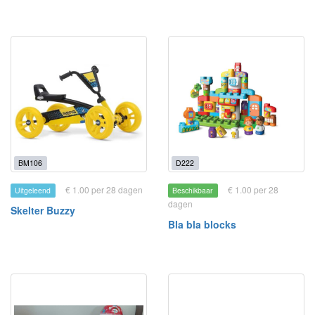
BM106
D222
€ 1.00 per 28 dagen
€ 1.00 per 28
Uitgeleend
Beschikbaar
dagen
Skelter Buzzy
Bla bla blocks