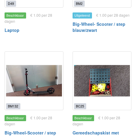
D49
BM2
€ 1.00 per 28
€ 1.00 per 28 dagen
Beschikbaar
Uitgeleend
dagen
Big-Wheel- Scooter / step
Laptop
blauw/zwart
BM132
BC25
€ 1.00 per 28
€ 1.00 per 28
Beschikbaar
Beschikbaar
dagen
dagen
Big-Wheel-Scooter / step
Gereedschapskist met