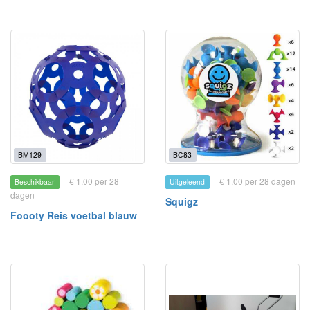
BM129
BC83
€ 1.00 per 28
€ 1.00 per 28 dagen
Beschikbaar
Uitgeleend
dagen
Squigz
Foooty Reis voetbal blauw