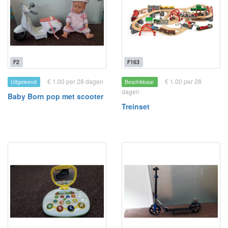
F2
F163
€ 1.00 per 28 dagen
€ 1.00 per 28
Uitgeleend
Beschikbaar
dagen
Baby Born pop met scooter
Treinset