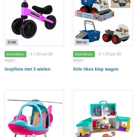
D166
BM142
€ 1.00 per 28
€ 1.00 per 28
Beschikbaar
Beschikbaar
dagen
dagen
loopfiets met 3 wielen
little tikes kiep wagen