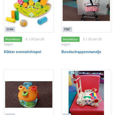
G164
F387
€ 1.00 per 28
€ 1.00 per 28
Beschikbaar
Beschikbaar
dagen
dagen
Kikker evenwichtspel
Boodschappenmandje