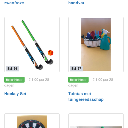
zwart/roze
handvat
BM136
BM137
€ 1.00 per 28
€ 1.00 per 28
Beschikbaar
Beschikbaar
dagen
dagen
Hockey Set
Tuintas met
tuingereedsschap