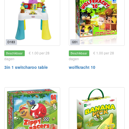
D183
G51
€ 1.00 per 28
€ 1.00 per 28
Beschikbaar
Beschikbaar
dagen
dagen
3in 1 switcharoo table
wolfkracht 10