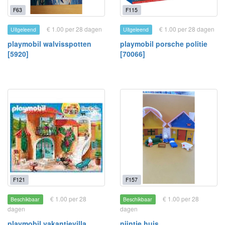
F63
F115
€ 1.00 per 28 dagen
€ 1.00 per 28 dagen
Uitgeleend
Uitgeleend
playmobil walvisspotten
playmobil porsche politie
[5920]
[70066]
F121
F157
€ 1.00 per 28
€ 1.00 per 28
Beschikbaar
Beschikbaar
dagen
dagen
playmobil vakantievilla
nijntje huis