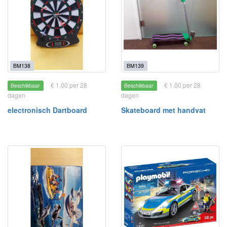
BM138
BM139
€ 1.00 per 28
€ 1.00 per 28
Beschikbaar
Beschikbaar
dagen
dagen
electronisch Dartboard
Skateboard met handvat