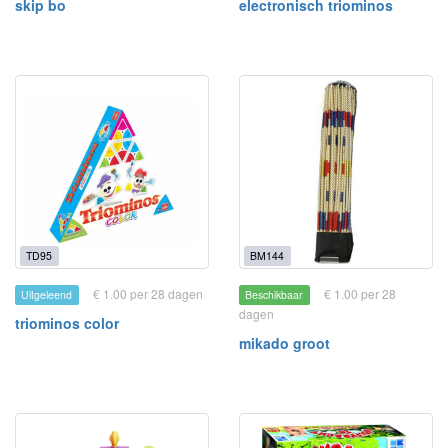
skip bo
electronisch triominos
TD95
BM144
€ 1.00 per 28 dagen
€ 1.00 per 28
Uitgeleend
Beschikbaar
dagen
triominos color
mikado groot