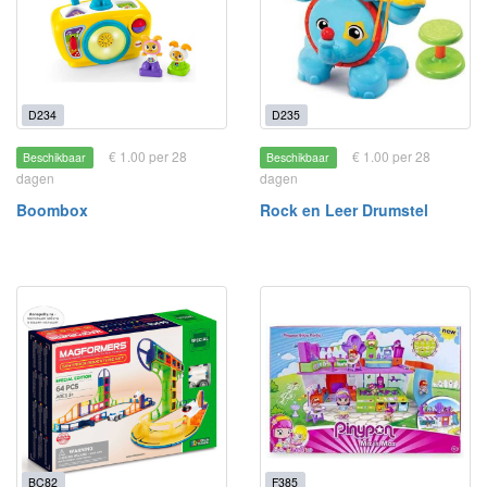
D234
D235
€ 1.00 per 28
€ 1.00 per 28
Beschikbaar
Beschikbaar
dagen
dagen
Boombox
Rock en Leer Drumstel
BC82
F385