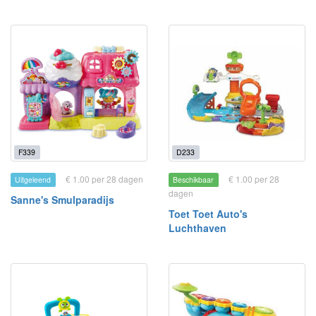
F339
D233
€ 1.00 per 28 dagen
€ 1.00 per 28
Uitgeleend
Beschikbaar
dagen
Sanne's Smulparadijs
Toet Toet Auto's
Luchthaven