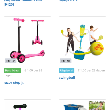
[9420]
BM102
BM140
€ 1.00 per 28
€ 1.00 per 28 dagen
Beschikbaar
Uitgeleend
dagen
swingball
razor step jr.