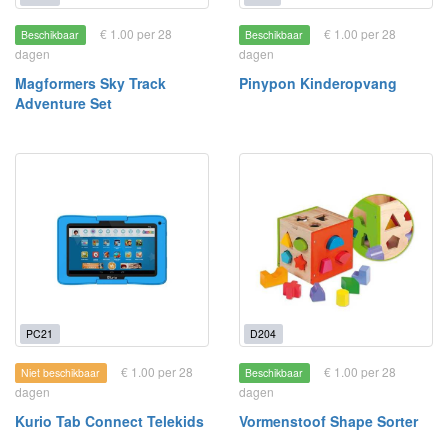
€ 1.00 per 28
€ 1.00 per 28
Beschikbaar
Beschikbaar
dagen
dagen
Magformers Sky Track
Pinypon Kinderopvang
Adventure Set
PC21
D204
€ 1.00 per 28
€ 1.00 per 28
Niet beschikbaar
Beschikbaar
dagen
dagen
Kurio Tab Connect Telekids
Vormenstoof Shape Sorter