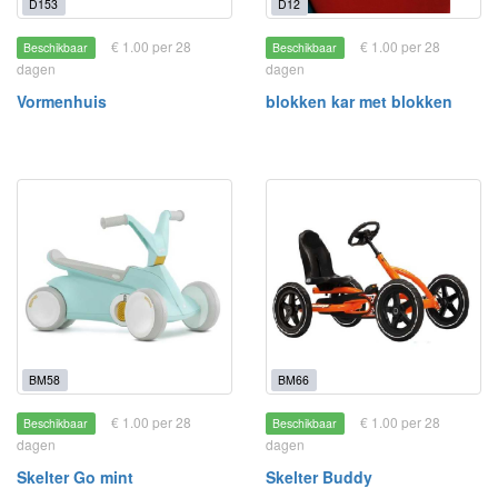
D153
D12
€ 1.00 per 28
€ 1.00 per 28
Beschikbaar
Beschikbaar
dagen
dagen
Vormenhuis
blokken kar met blokken
BM58
BM66
€ 1.00 per 28
€ 1.00 per 28
Beschikbaar
Beschikbaar
dagen
dagen
Skelter Go mint
Skelter Buddy