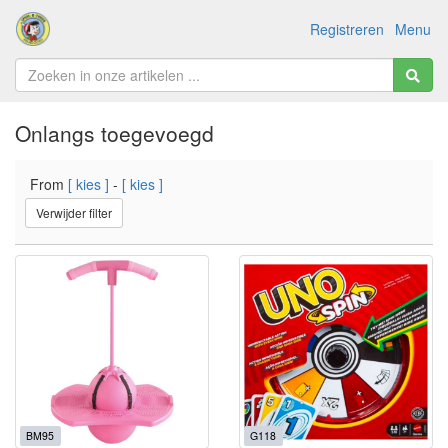
Registreren
Menu
Onlangs toegevoegd
From
[ kies ]
-
[ kies ]
Verwijder filter
BM95
G118