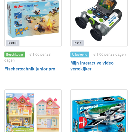
BC300
PC11
€ 1.00 per 28
€ 1.00 per 28 dagen
Beschikbaar
Uitgeleend
dagen
Mijn interactive video
Fischertechnik junior pro
verrekijker