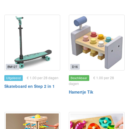
BM127
D16
€ 1.00 per 28 dagen
€ 1.00 per 28
Uitgeleend
Beschikbaar
dagen
Skateboard en Step 2 in 1
Hamertje Tik