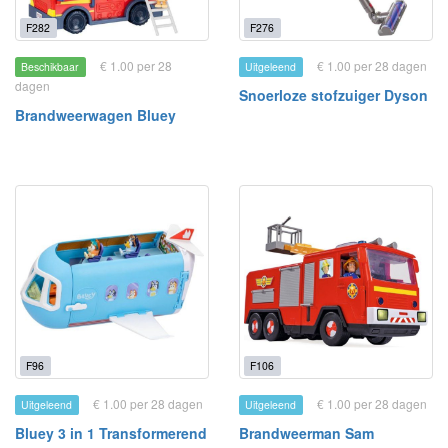
F282
F276
€ 1.00 per 28
€ 1.00 per 28 dagen
Beschikbaar
Uitgeleend
dagen
Snoerloze stofzuiger Dyson
Brandweerwagen Bluey
F96
F106
€ 1.00 per 28 dagen
€ 1.00 per 28 dagen
Uitgeleend
Uitgeleend
Bluey 3 in 1 Transformerend
Brandweerman Sam