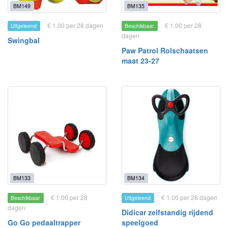
BM149
BM135
€ 1.00 per 28 dagen
€ 1.00 per 28
Uitgeleend
Beschikbaar
dagen
Swingbal
Paw Patrol Rolschaatsen
maat 23-27
BM133
BM134
€ 1.00 per 28
€ 1.00 per 28 dagen
Beschikbaar
Uitgeleend
dagen
Didicar zelfstandig rijdend
Go Go pedaaltrapper
speelgoed