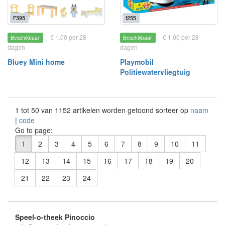
F395
f255
€ 1.00 per 28
€ 1.00 per 28
Beschikbaar
Beschikbaar
dagen
dagen
Bluey Mini home
Playmobil
Politiewatervliegtuig
1 tot 50 van 1152 artikelen worden getoond sorteer op
naam
|
code
Go to page:
1
2
3
4
5
6
7
8
9
10
11
12
13
14
15
16
17
18
19
20
21
22
23
24
Speel-o-theek Pinoccio