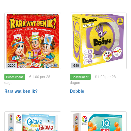
G200
G48
€ 1.00 per 28
€ 1.00 per 28
Beschikbaar
Beschikbaar
dagen
dagen
Rara wat ben ik?
Dobble