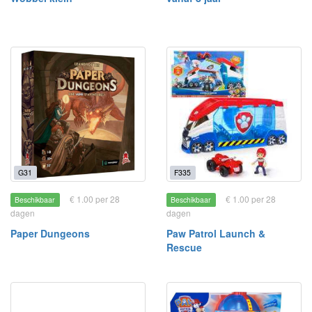
G31
F335
€ 1.00 per 28
€ 1.00 per 28
Beschikbaar
Beschikbaar
dagen
dagen
Paper Dungeons
Paw Patrol Launch &
Rescue