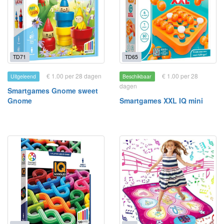
TD71
TD65
€ 1.00 per 28 dagen
€ 1.00 per 28
Uitgeleend
Beschikbaar
dagen
Smartgames Gnome sweet
Gnome
Smartgames XXL IQ mini