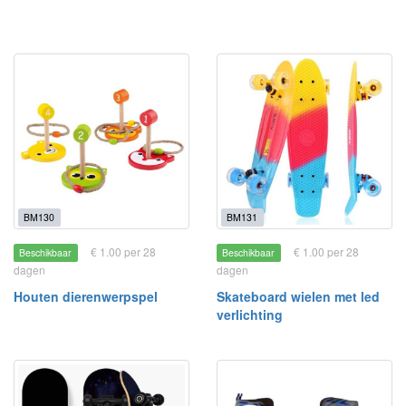
BM130
BM131
€ 1.00 per 28
€ 1.00 per 28
Beschikbaar
Beschikbaar
dagen
dagen
Houten dierenwerpspel
Skateboard wielen met led
verlichting