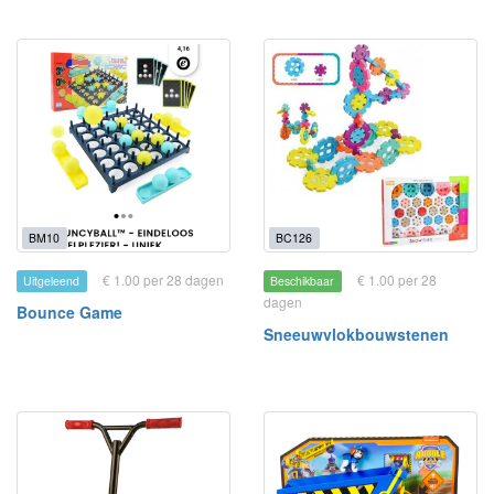
BM10
BC126
€ 1.00 per 28 dagen
€ 1.00 per 28
Uitgeleend
Beschikbaar
dagen
Bounce Game
Sneeuwvlokbouwstenen