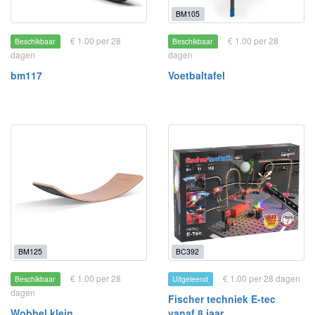
BM105
€ 1.00 per 28
€ 1.00 per 28
Beschikbaar
Beschikbaar
dagen
dagen
bm117
Voetbaltafel
BM125
BC392
€ 1.00 per 28
€ 1.00 per 28 dagen
Beschikbaar
Uitgeleend
dagen
Fischer techniek E-tec
Wobbel klein
vanaf 8 jaar