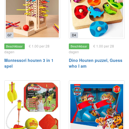
G7
D4
€ 1.00 per 28
€ 1.00 per 28
Beschikbaar
Beschikbaar
dagen
dagen
Montessori houten 3 in 1
Dino Houten puzzel, Guess
spel
who I am