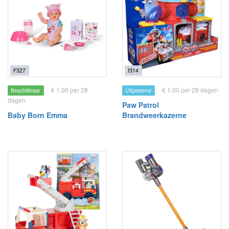
F327
f314
€ 1.00 per 28
€ 1.00 per 28 dagen
Beschikbaar
Uitgeleend
dagen
Paw Patrol
Baby Born Emma
Brandweerkazerne