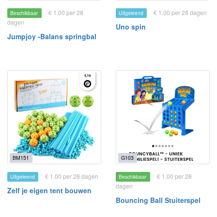
€ 1.00 per 28
€ 1.00 per 28 dagen
Beschikbaar
Uitgeleend
dagen
Uno spin
Jumpjoy -Balans springbal
BM151
G103
€ 1.00 per 28 dagen
€ 1.00 per 28
Uitgeleend
Beschikbaar
dagen
Zelf je eigen tent bouwen
Bouncing Ball Stuiterspel