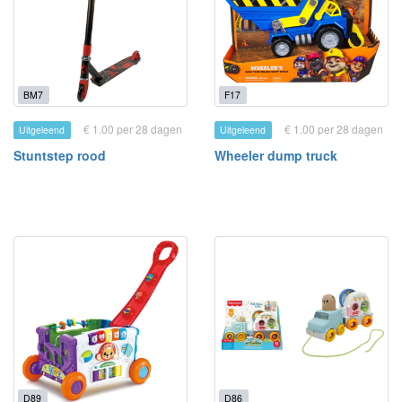
BM7
F17
€ 1.00 per 28 dagen
€ 1.00 per 28 dagen
Uitgeleend
Uitgeleend
Stuntstep rood
Wheeler dump truck
D89
D86