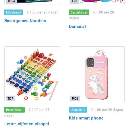
TD64
F23
€ 1.00 per 28 dagen
€ 1.00 per 28
Uitgeleend
Beschikbaar
dagen
Smartgames Noodles
Dansmat
TD7
PC8
€ 1.00 per 28
€ 1.00 per 28 dagen
Beschikbaar
Uitgeleend
dagen
Kids smart phone
Letter, cijfer en visspel