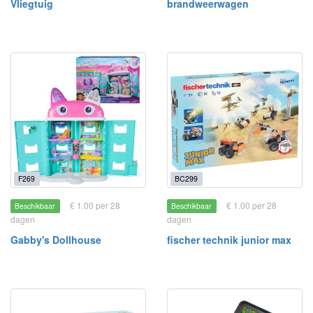
Vliegtuig
brandweerwagen
F269
BC299
€ 1.00 per 28
€ 1.00 per 28
Beschikbaar
Beschikbaar
dagen
dagen
Gabby's Dollhouse
fischer technik junior max