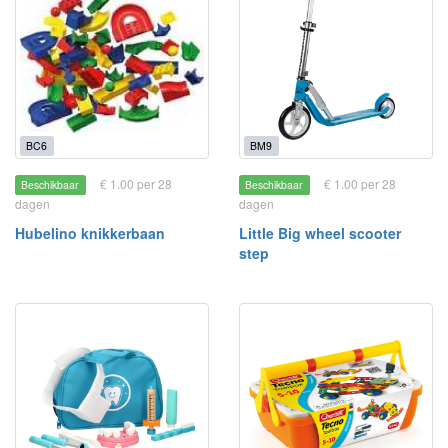
BC6
BM9
€ 1.00 per 28
€ 1.00 per 28
Beschikbaar
Beschikbaar
dagen
dagen
Hubelino knikkerbaan
Little Big wheel scooter
step