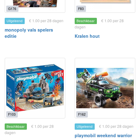
G176
F83
€ 1.00 per 28 dagen
€ 1.00 per 28
Uitgeleend
Beschikbaar
dagen
monopoly vals spelers
editie
Kralen hout
F103
F162
€ 1.00 per 28
€ 1.00 per 28 dagen
Beschikbaar
Uitgeleend
dagen
playmobil weekend warrior