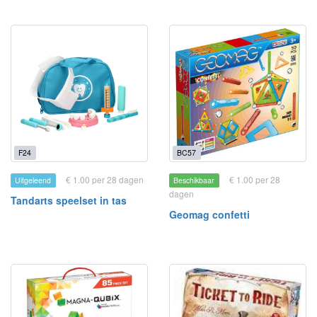
F24
BC57
€ 1.00 per 28 dagen
€ 1.00 per 28
Uitgeleend
Beschikbaar
dagen
Tandarts speelset in tas
Geomag confetti