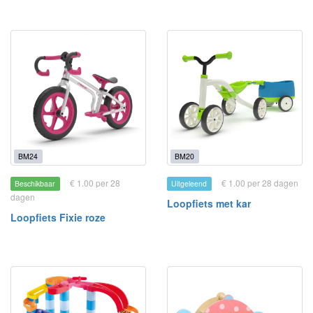
BM24
BM20
€ 1.00 per 28
€ 1.00 per 28 dagen
Beschikbaar
Uitgeleend
dagen
Loopfiets met kar
Loopfiets Fixie roze