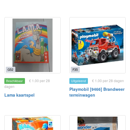
G52
F35
€ 1.00 per 28
€ 1.00 per 28 dagen
Beschikbaar
Uitgeleend
dagen
Playmobil [9466] Brandweer
Lama kaartspel
terreinwagen