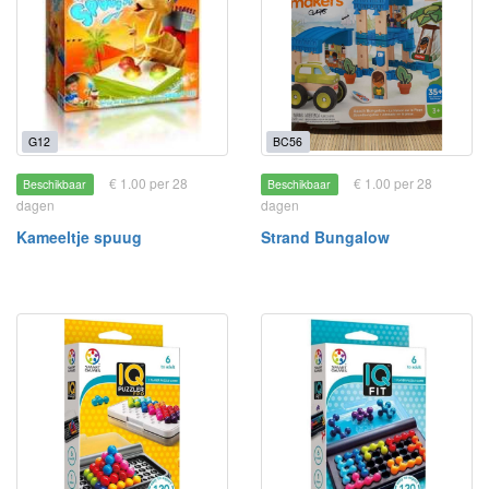
G12
BC56
€ 1.00 per 28
€ 1.00 per 28
Beschikbaar
Beschikbaar
dagen
dagen
Kameeltje spuug
Strand Bungalow