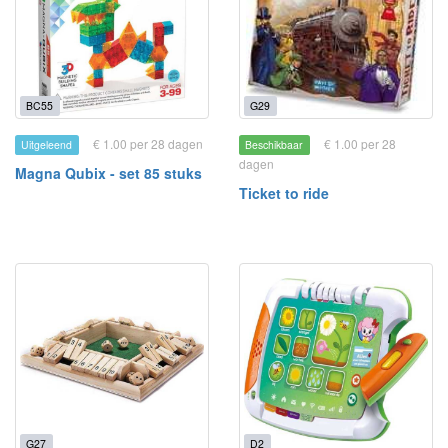
BC55
G29
€ 1.00 per 28 dagen
€ 1.00 per 28
Uitgeleend
Beschikbaar
dagen
Magna Qubix - set 85 stuks
Ticket to ride
G27
D2