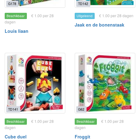
G178
TD142
€ 1.00 per 28
€ 1.00 per 28 dagen
Beschikbaar
Uitgeleend
dagen
Jaak en de bonenstaak
Louis liaan
TD141
G62
€ 1.00 per 28
€ 1.00 per 28
Beschikbaar
Beschikbaar
dagen
dagen
Cube duel
Froggit