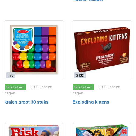
F76
G132
€ 1.00 per 28
€ 1.00 per 28
Beschikbaar
Beschikbaar
dagen
dagen
kralen groot 30 stuks
Exploding kittens