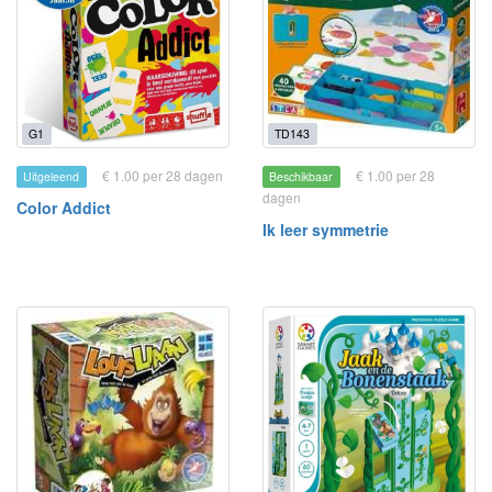
G1
TD143
€ 1.00 per 28 dagen
€ 1.00 per 28
Uitgeleend
Beschikbaar
dagen
Color Addict
Ik leer symmetrie