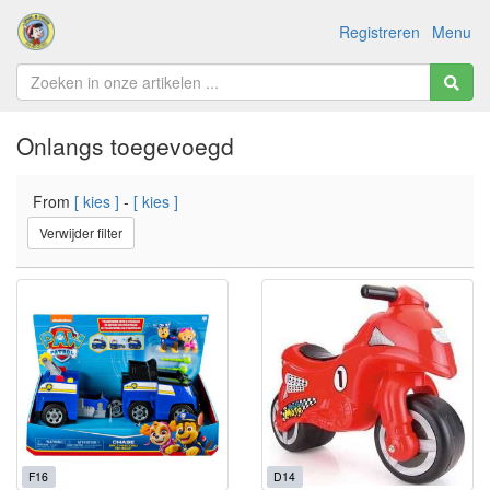
Registreren
Menu
Onlangs toegevoegd
From
[ kies ]
-
[ kies ]
Verwijder filter
F16
D14