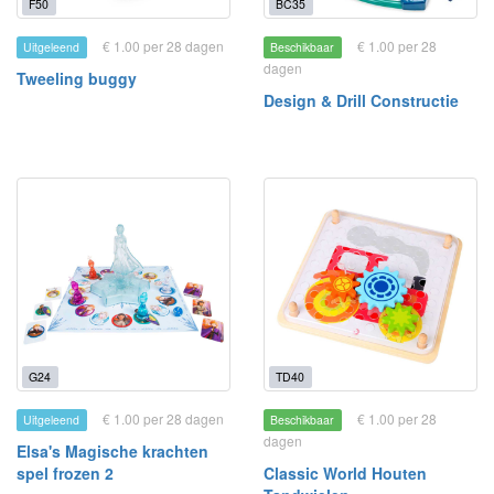
F50
BC35
€ 1.00 per 28 dagen
€ 1.00 per 28
Uitgeleend
Beschikbaar
dagen
Tweeling buggy
Design & Drill Constructie
G24
TD40
€ 1.00 per 28 dagen
€ 1.00 per 28
Uitgeleend
Beschikbaar
dagen
Elsa's Magische krachten
spel frozen 2
Classic World Houten