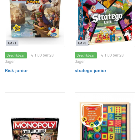
G171
G173
€ 1.00 per 28
€ 1.00 per 28
Beschikbaar
Beschikbaar
dagen
dagen
Risk junior
stratego junior