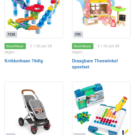
F238
F95
€ 1.00 per 28
€ 1.00 per 28
Beschikbaar
Beschikbaar
dagen
dagen
Knikkerbaan 79dlg
Draagbare Theewinkel
speelset