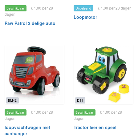
€ 1.00 per 28
€ 1.00 per 28 dagen
Beschikbaar
Uitgeleend
dagen
Loopmotor
Paw Patrol 2 delige auto
BM42
D11
€ 1.00 per 28
€ 1.00 per 28
Beschikbaar
Beschikbaar
dagen
dagen
loopvrachtwagen met
Tractor leer en speel
aanhanger