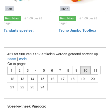
F201
BC47
€ 1.00 per 28
€ 1.00 per 28
Beschikbaar
Beschikbaar
dagen
dagen
Tandarts speelset
Tecno Jumbo Toolbox
451 tot 500 van 1152 artikelen worden getoond sorteer op
naam
|
code
Go to page:
1
2
3
4
5
6
7
8
9
10
11
12
13
14
15
16
17
18
19
20
21
22
23
24
Speel-o-theek Pinoccio