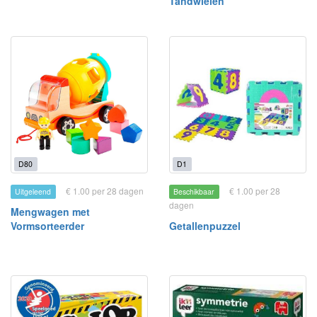
Tandwielen
D80
D1
€ 1.00 per 28 dagen
€ 1.00 per 28
Uitgeleend
Beschikbaar
dagen
Mengwagen met
Vormsorteerder
Getallenpuzzel