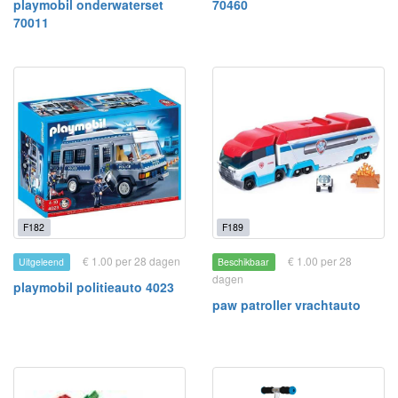
playmobil onderwaterset
70460
70011
F182
F189
€ 1.00 per 28 dagen
€ 1.00 per 28
Uitgeleend
Beschikbaar
dagen
playmobil politieauto 4023
paw patroller vrachtauto