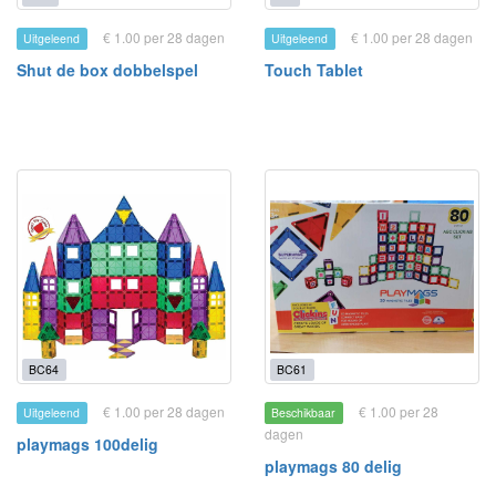
€ 1.00 per 28 dagen
€ 1.00 per 28 dagen
Uitgeleend
Uitgeleend
Shut de box dobbelspel
Touch Tablet
BC64
BC61
€ 1.00 per 28 dagen
€ 1.00 per 28
Uitgeleend
Beschikbaar
dagen
playmags 100delig
playmags 80 delig