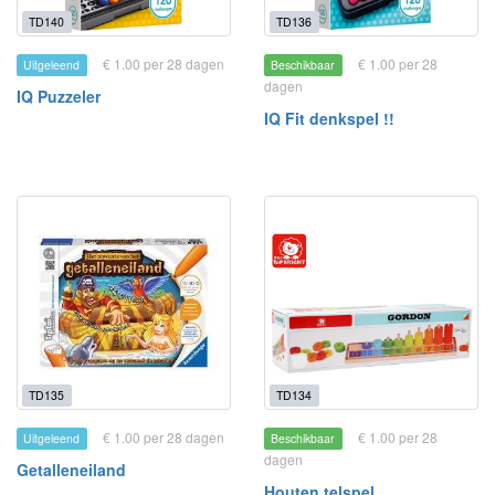
TD140
TD136
€ 1.00 per 28 dagen
€ 1.00 per 28
Uitgeleend
Beschikbaar
dagen
IQ Puzzeler
IQ Fit denkspel !!
TD135
TD134
€ 1.00 per 28 dagen
€ 1.00 per 28
Uitgeleend
Beschikbaar
dagen
Getalleneiland
Houten telspel