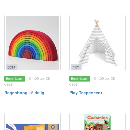
BC84
F174
€ 1.00 per 28
€ 1.00 per 28
Beschikbaar
Beschikbaar
dagen
dagen
Regenboog 12 delig
Play Teepee tent