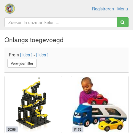
Registreren
Menu
Onlangs toegevoegd
From
[ kies ]
-
[ kies ]
Verwijder filter
BC86
F176