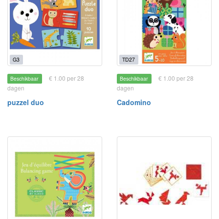
G3
TD27
€ 1.00 per 28
€ 1.00 per 28
Beschikbaar
Beschikbaar
dagen
dagen
puzzel duo
Cadomino