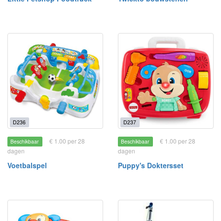
D236
D237
€ 1.00 per 28
€ 1.00 per 28
Beschikbaar
Beschikbaar
dagen
dagen
Voetbalspel
Puppy's Doktersset