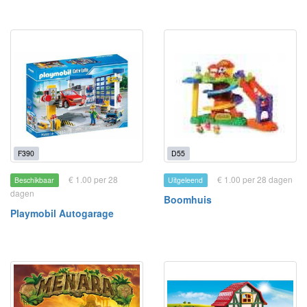
F390
D55
€ 1.00 per 28
€ 1.00 per 28 dagen
Beschikbaar
Uitgeleend
dagen
Boomhuis
Playmobil Autogarage