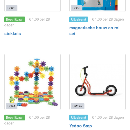
BC26
BC33
€ 1.00 per 28
€ 1.00 per 28 dagen
Beschikbaar
Uitgeleend
dagen
magnetische bouw en rol
stekkels
set
BC41
BM147
€ 1.00 per 28
€ 1.00 per 28 dagen
Beschikbaar
Uitgeleend
dagen
Yedoo Step