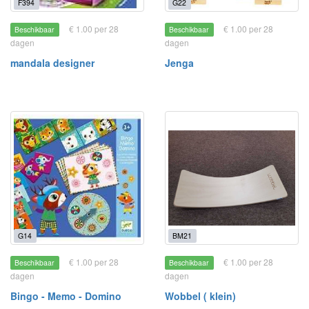
F394
G22
€ 1.00 per 28
€ 1.00 per 28
Beschikbaar
Beschikbaar
dagen
dagen
mandala designer
Jenga
G14
BM21
€ 1.00 per 28
€ 1.00 per 28
Beschikbaar
Beschikbaar
dagen
dagen
Bingo - Memo - Domino
Wobbel ( klein)