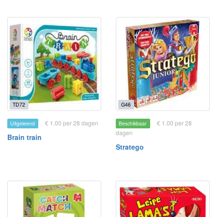
TD72
G46
€ 1.00 per 28 dagen
€ 1.00 per 28
Uitgeleend
Beschikbaar
dagen
Brain train
Stratego