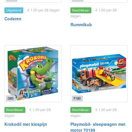
€ 1.00 per 28 dagen
€ 1.00 per 28
Uitgeleend
Beschikbaar
dagen
Coderen
Rummikub
G85
F180
€ 1.00 per 28
€ 1.00 per 28
Beschikbaar
Beschikbaar
dagen
dagen
Krokodil met kiespijn
Playmobil- sleepwagen met
motor 70199