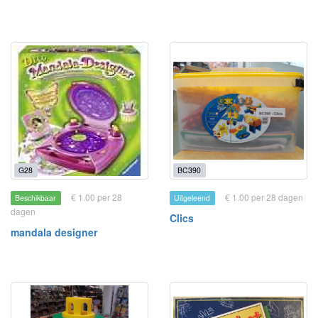
G28
BC390
€ 1.00 per 28
€ 1.00 per 28 dagen
Beschikbaar
Uitgeleend
dagen
Clics
mandala designer