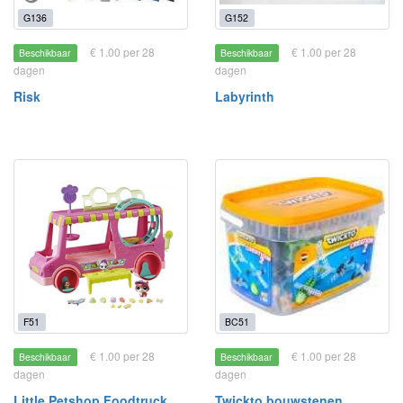
G136
G152
€ 1.00 per 28
€ 1.00 per 28
Beschikbaar
Beschikbaar
dagen
dagen
Risk
Labyrinth
F51
BC51
€ 1.00 per 28
€ 1.00 per 28
Beschikbaar
Beschikbaar
dagen
dagen
Little Petshop Foodtruck
Twickto bouwstenen