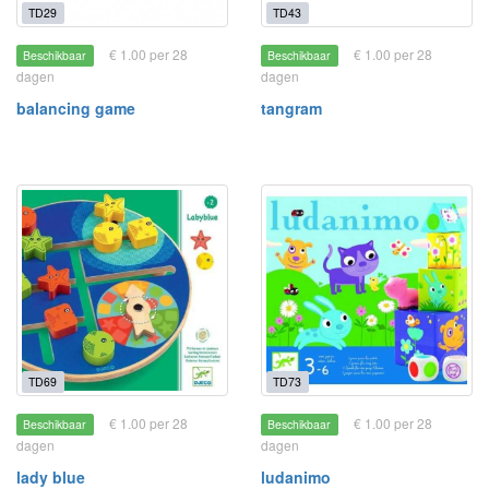
TD29
TD43
€ 1.00 per 28
€ 1.00 per 28
Beschikbaar
Beschikbaar
dagen
dagen
balancing game
tangram
TD69
TD73
€ 1.00 per 28
€ 1.00 per 28
Beschikbaar
Beschikbaar
dagen
dagen
lady blue
ludanimo