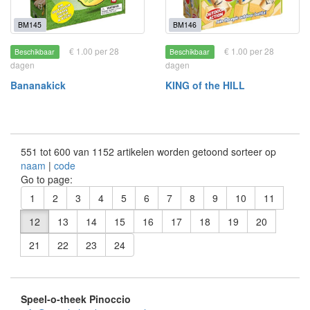
BM145
BM146
€ 1.00 per 28
€ 1.00 per 28
Beschikbaar
Beschikbaar
dagen
dagen
Bananakick
KING of the HILL
551 tot 600 van 1152 artikelen worden getoond sorteer op
naam
|
code
Go to page:
1
2
3
4
5
6
7
8
9
10
11
12
13
14
15
16
17
18
19
20
21
22
23
24
Speel-o-theek Pinoccio