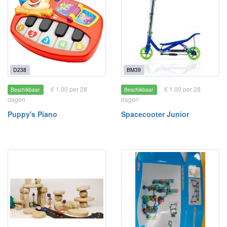
D238
BM39
€ 1.00 per 28
€ 1.00 per 28
Beschikbaar
Beschikbaar
dagen
dagen
Puppy's Piano
Spacecooter Junior