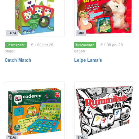
TD74
G80
€ 1.00 per 28
€ 1.00 per 28
Beschikbaar
Beschikbaar
dagen
dagen
Catch Match
Leipe Lama's
TD80
TD82