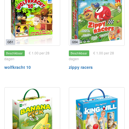
G51
G54
€ 1.00 per 28
€ 1.00 per 28
Beschikbaar
Beschikbaar
dagen
dagen
wolfkracht 10
zippy racers