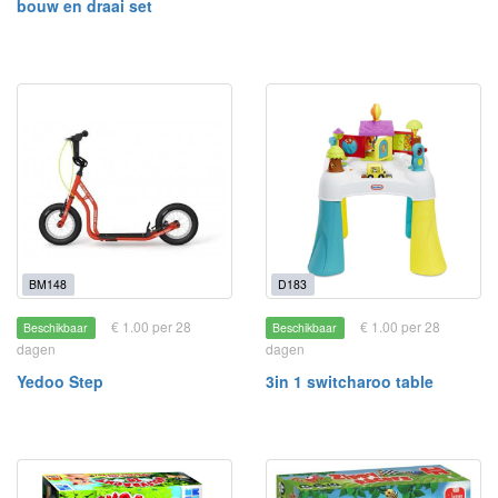
bouw en draai set
BM148
D183
€ 1.00 per 28
€ 1.00 per 28
Beschikbaar
Beschikbaar
dagen
dagen
Yedoo Step
3in 1 switcharoo table