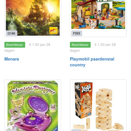
G166
F393
€ 1.00 per 28
€ 1.00 per 28
Beschikbaar
Beschikbaar
dagen
dagen
Menara
Playmobil paardenstal
country