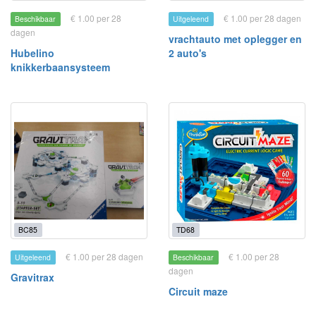
€ 1.00 per 28
€ 1.00 per 28 dagen
Beschikbaar
Uitgeleend
dagen
vrachtauto met oplegger en
Hubelino
2 auto's
knikkerbaansysteem
BC85
TD68
€ 1.00 per 28 dagen
€ 1.00 per 28
Uitgeleend
Beschikbaar
dagen
Gravitrax
Circuit maze