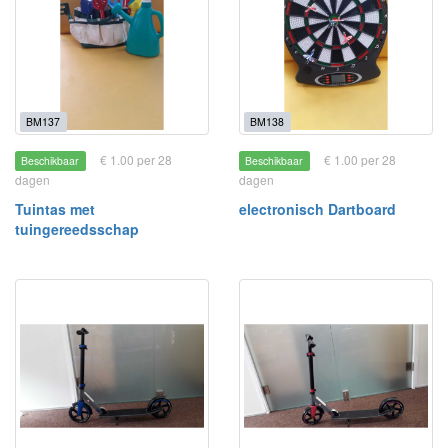
BM137
BM138
€ 1.00 per 28
€ 1.00 per 28
Beschikbaar
Beschikbaar
dagen
dagen
Tuintas met
electronisch Dartboard
tuingereedsschap