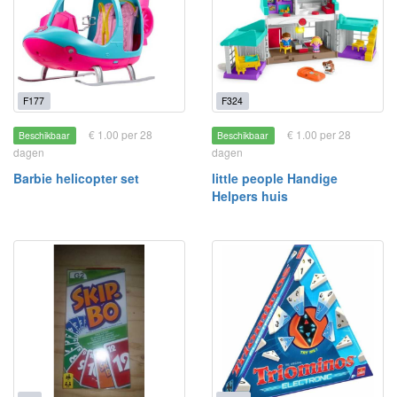
F177
F324
€ 1.00 per 28
€ 1.00 per 28
Beschikbaar
Beschikbaar
dagen
dagen
Barbie helicopter set
little people Handige
Helpers huis