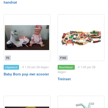
handvat
F2
F163
€ 1.00 per 28 dagen
€ 1.00 per 28
Uitgeleend
Beschikbaar
dagen
Baby Born pop met scooter
Treinset