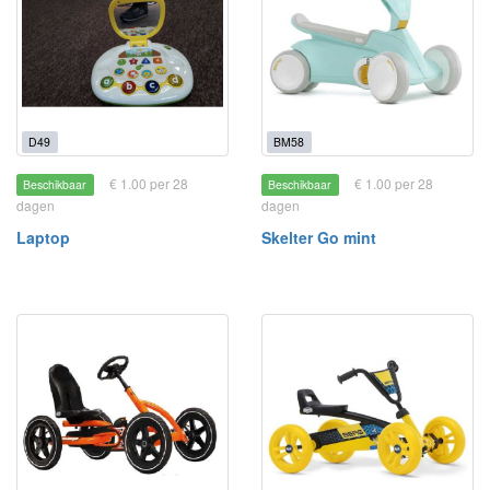
D49
BM58
€ 1.00 per 28
€ 1.00 per 28
Beschikbaar
Beschikbaar
dagen
dagen
Laptop
Skelter Go mint