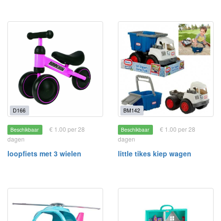
D166
BM142
€ 1.00 per 28
€ 1.00 per 28
Beschikbaar
Beschikbaar
dagen
dagen
loopfiets met 3 wielen
little tikes kiep wagen