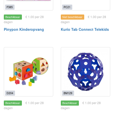
F385
PC21
€ 1.00 per 28
€ 1.00 per 28
Beschikbaar
Niet beschikbaar
dagen
dagen
Pinypon Kinderopvang
Kurio Tab Connect Telekids
D204
BM129
€ 1.00 per 28
€ 1.00 per 28
Beschikbaar
Beschikbaar
dagen
dagen