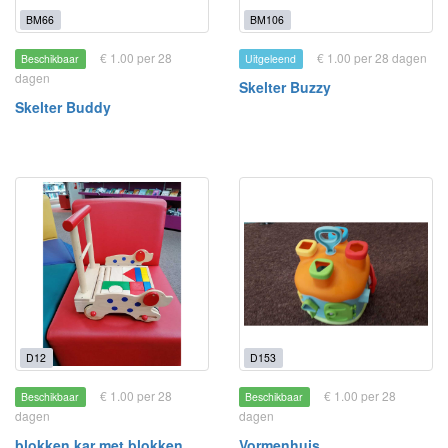
BM66
BM106
€ 1.00 per 28
€ 1.00 per 28 dagen
Beschikbaar
Uitgeleend
dagen
Skelter Buzzy
Skelter Buddy
D12
D153
€ 1.00 per 28
€ 1.00 per 28
Beschikbaar
Beschikbaar
dagen
dagen
blokken kar met blokken
Vormenhuis