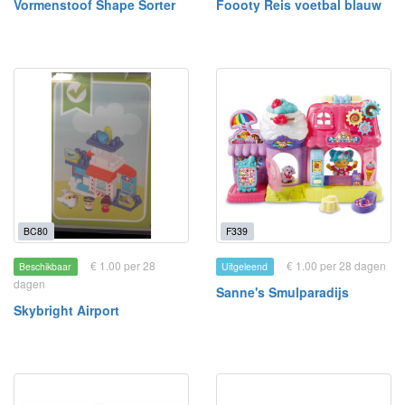
Vormenstoof Shape Sorter
Foooty Reis voetbal blauw
BC80
F339
€ 1.00 per 28
€ 1.00 per 28 dagen
Beschikbaar
Uitgeleend
dagen
Sanne's Smulparadijs
Skybright Airport