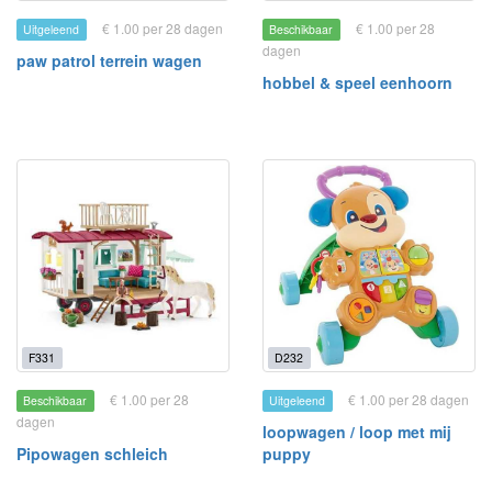
€ 1.00 per 28 dagen
€ 1.00 per 28
Uitgeleend
Beschikbaar
dagen
paw patrol terrein wagen
hobbel & speel eenhoorn
F331
D232
€ 1.00 per 28
€ 1.00 per 28 dagen
Beschikbaar
Uitgeleend
dagen
loopwagen / loop met mij
Pipowagen schleich
puppy