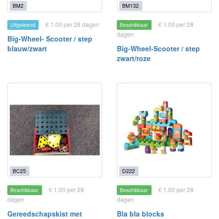
BM2
BM132
€ 1.00 per 28 dagen
€ 1.00 per 28
Uitgeleend
Beschikbaar
dagen
Big-Wheel- Scooter / step
blauw/zwart
Big-Wheel-Scooter / step
zwart/roze
BC25
D222
€ 1.00 per 28
€ 1.00 per 28
Beschikbaar
Beschikbaar
dagen
dagen
Gereedschapskist met
Bla bla blocks