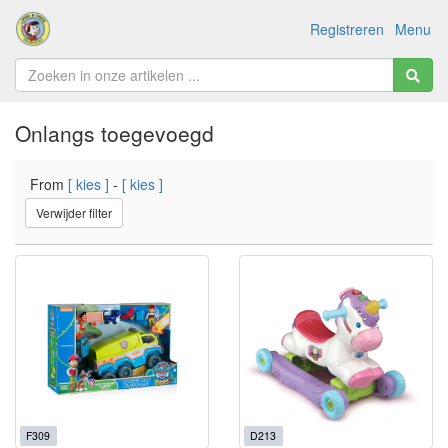
Registreren
Menu
Onlangs toegevoegd
From
[ kies ]
-
[ kies ]
Verwijder filter
F309
D213