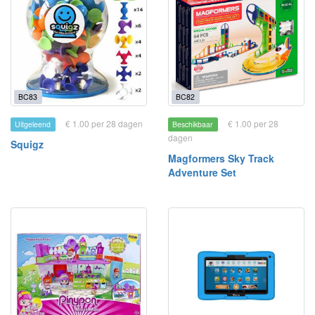
BC83
BC82
€ 1.00 per 28 dagen
€ 1.00 per 28
Uitgeleend
Beschikbaar
dagen
Squigz
Magformers Sky Track
Adventure Set