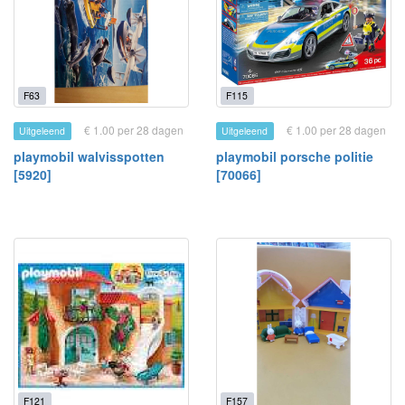
F63
F115
€ 1.00 per 28 dagen
€ 1.00 per 28 dagen
Uitgeleend
Uitgeleend
playmobil walvisspotten
playmobil porsche politie
[5920]
[70066]
F121
F157