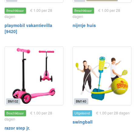
€ 1.00 per 28
€ 1.00 per 28
Beschikbaar
Beschikbaar
dagen
dagen
playmobil vakantievilla
nijntje huis
[9420]
BM102
BM140
€ 1.00 per 28
€ 1.00 per 28 dagen
Beschikbaar
Uitgeleend
dagen
swingball
razor step jr.