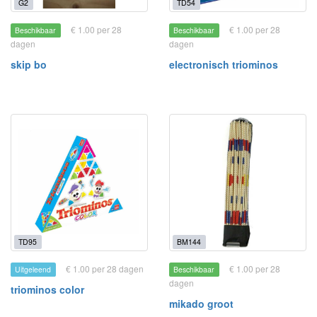
G2
TD54
€ 1.00 per 28
€ 1.00 per 28
Beschikbaar
Beschikbaar
dagen
dagen
skip bo
electronisch triominos
TD95
BM144
€ 1.00 per 28 dagen
€ 1.00 per 28
Uitgeleend
Beschikbaar
dagen
triominos color
mikado groot