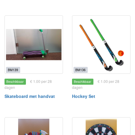
BM139
BM136
€ 1.00 per 28
€ 1.00 per 28
Beschikbaar
Beschikbaar
dagen
dagen
Skateboard met handvat
Hockey Set