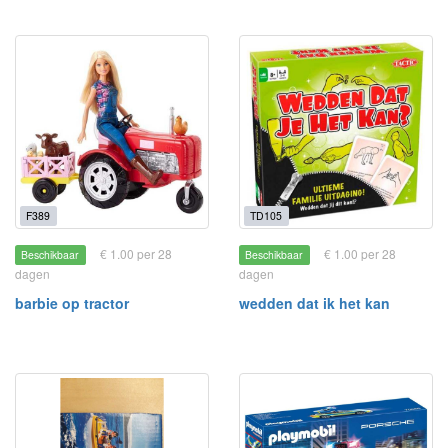
F389
TD105
€ 1.00 per 28
€ 1.00 per 28
Beschikbaar
Beschikbaar
dagen
dagen
barbie op tractor
wedden dat ik het kan