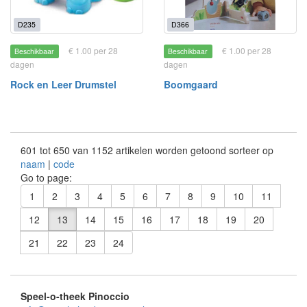
D235
D366
€ 1.00 per 28
€ 1.00 per 28
Beschikbaar
Beschikbaar
dagen
dagen
Rock en Leer Drumstel
Boomgaard
601 tot 650 van 1152 artikelen worden getoond sorteer op
naam
|
code
Go to page:
1
2
3
4
5
6
7
8
9
10
11
12
13
14
15
16
17
18
19
20
21
22
23
24
Speel-o-theek Pinoccio