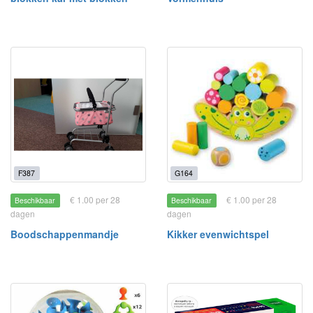
F387
G164
€ 1.00 per 28
€ 1.00 per 28
Beschikbaar
Beschikbaar
dagen
dagen
Boodschappenmandje
Kikker evenwichtspel