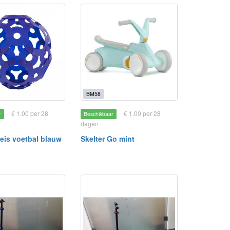
BM58
€ 1.00 per 28
€ 1.00 per 28
r
Beschikbaar
dagen
eis voetbal blauw
Skelter Go mint