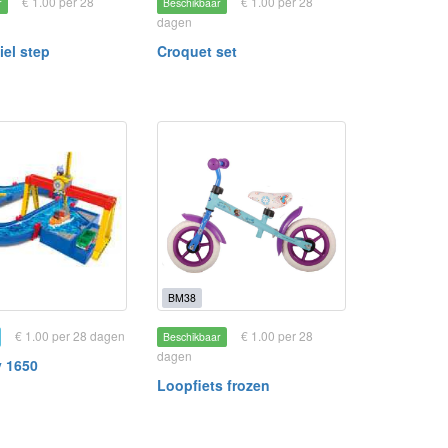
€ 1.00 per 28
€ 1.00 per 28
r
Beschikbaar
dagen
iel step
Croquet set
BM38
€ 1.00 per 28 dagen
€ 1.00 per 28
Beschikbaar
dagen
 1650
Loopfiets frozen