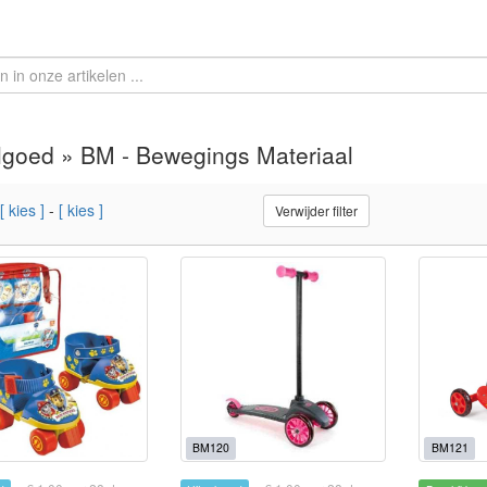
goed » BM - Bewegings Materiaal
[ kies ]
-
[ kies ]
Verwijder filter
BM120
BM121