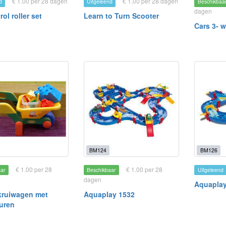
€ 1.00 per 28 dagen
€ 1.00 per 28 dagen
d
Uitgeleend
Beschikbaa
dagen
ol roller set
Learn to Turn Scooter
Cars 3- w
BM124
BM126
€ 1.00 per 28
€ 1.00 per 28
aar
Beschikbaar
Uitgeleend
dagen
Aquaplay
 kruiwagen met
Aquaplay 1532
uren