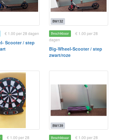
BM132
€ 1.00 per 28 dagen
€ 1.00 per 28
Beschikbaar
dagen
- Scooter / step
art
Big-Wheel-Scooter / step
zwart/roze
BM139
€ 1.00 per 28
€ 1.00 per 28
r
Beschikbaar