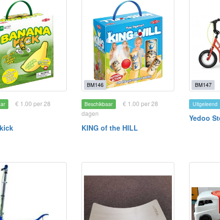
BM146
BM147
€ 1.00 per 28
€ 1.00 per 28
aar
Beschikbaar
Uitgeleend
dagen
Yedoo St
kick
KING of the HILL