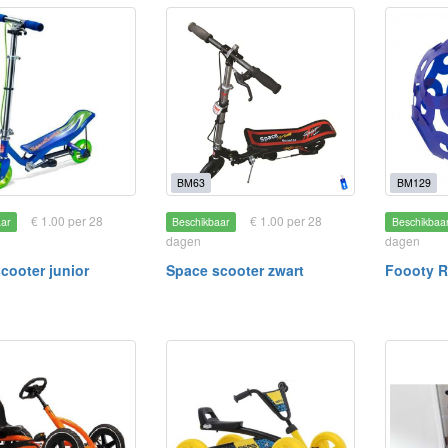
BM63
BM129
€ 1.00 per 28
€ 1.00 per 28
aar
Beschikbaar
Beschikbaa
dagen
dagen
cooter junior
Space scooter zwart
Foooty R