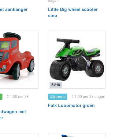
dagen
met aanhanger
Little Big wheel scooter
step
BM48
€ 1.00 per 28
€ 1.00 per 28 dagen
r
Uitgeleend
Falk Loopmotor groen
htwagen met
er