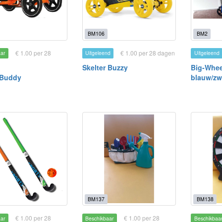
BM106
BM2
€ 1.00 per 28
€ 1.00 per 28 dagen
aar
Uitgeleend
Uitgeleend
Skelter Buzzy
Big-Wheel
 Buddy
blauw/zw
BM137
BM138
€ 1.00 per 28
€ 1.00 per 28
aar
Beschikbaar
Beschikbaa