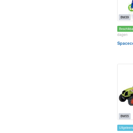
BM39
Beschikb
dagen
Spaceco
BM55
Uitgeleen