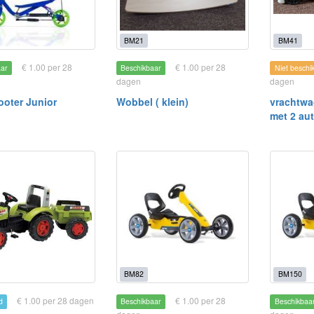
BM21
BM41
€ 1.00 per 28
€ 1.00 per 28
aar
Beschikbaar
Niet beschi
dagen
dagen
oter Junior
Wobbel ( klein)
vrachtwa
met 2 aut
BM82
BM150
€ 1.00 per 28 dagen
€ 1.00 per 28
d
Beschikbaar
Beschikbaa