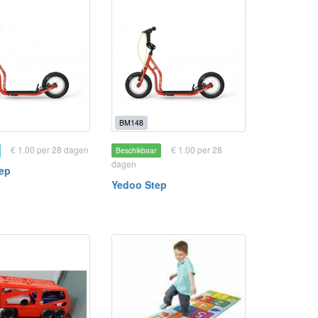
BM148
€ 1.00 per 28 dagen
€ 1.00 per 28
Beschikbaar
dagen
ep
Yedoo Step