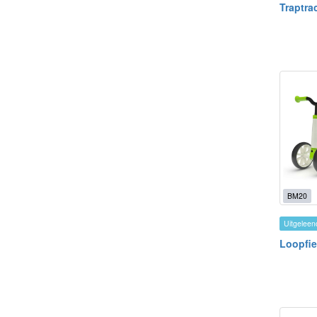
Traptra
BM20
Uitgeleen
Loopfie