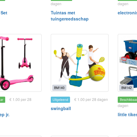
dagen
dagen
 Set
Tuintas met
electron
tuingereedsschap
BM140
BM142
€ 1.00 per 28
€ 1.00 per 28 dagen
aar
Uitgeleend
Beschikbaa
dagen
swingball
ep jr.
little ti