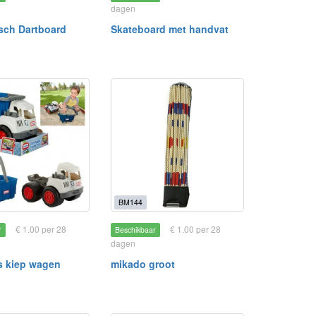
dagen
isch Dartboard
Skateboard met handvat
BM144
€ 1.00 per 28
€ 1.00 per 28
r
Beschikbaar
dagen
kes kiep wagen
mikado groot