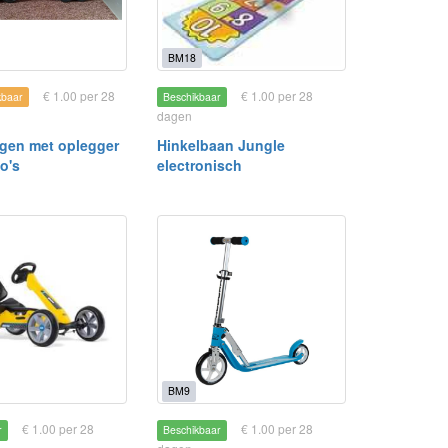
BM18
€ 1.00 per 28
€ 1.00 per 28
kbaar
Beschikbaar
dagen
gen met oplegger
Hinkelbaan Jungle
o's
electronisch
BM9
€ 1.00 per 28
€ 1.00 per 28
r
Beschikbaar