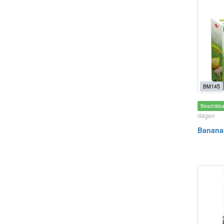
BM145
Beschikb
dagen
Banana