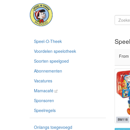
Speel
Speel-O-Theek
Voordelen speelotheek
From
Soorten speelgoed
Abonnementen
Vacatures
Mamacafé
Sponsoren
Speelregels
BM118
Onlangs toegevoegd