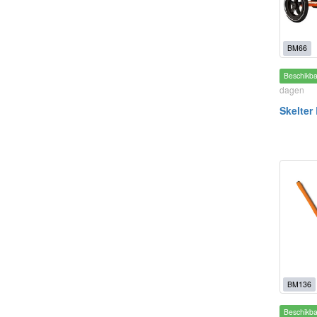
BM66
Beschikb
dagen
Skelter
BM136
Beschikb