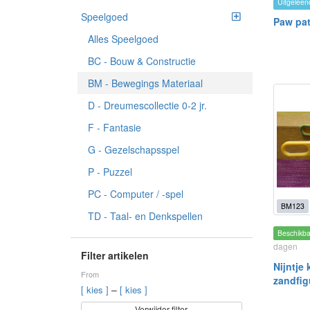
Uitgeleen
Speelgoed
Paw patr
Alles Speelgoed
BC - Bouw & Constructie
BM - Bewegings Materiaal
D - Dreumescollectie 0-2 jr.
F - Fantasie
G - Gezelschapsspel
P - Puzzel
PC - Computer / -spel
BM123
TD - Taal- en Denkspellen
Beschikb
dagen
Filter artikelen
Nijntje
From
zandfig
–
[ kies ]
[ kies ]
Verwijder filter