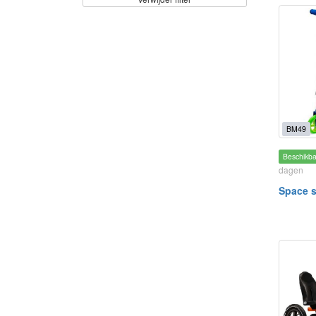
BM49
Beschikb
dagen
Space s