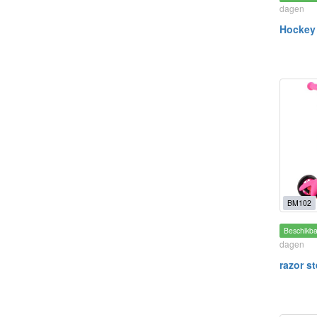
dagen
Hockey
BM102
Beschikb
dagen
razor st