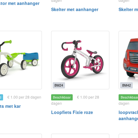
dagen
dagen
ctor met aanhanger
Skelter met aanhanger
Skelter 
BM24
BM42
€ 1.00 per 28 dagen
€ 1.00 per 28
d
Beschikbaar
Beschikbaa
dagen
dagen
ts met kar
Loopfiets Fixie roze
loopvrac
aanhang