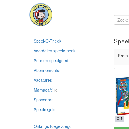
Speel
Speel-O-Theek
Voordelen speelotheek
From
Soorten speelgoed
Abonnementen
Vacatures
Mamacafé
Sponsoren
Speelregels
G15
Onlangs toegevoegd