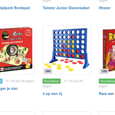
dagen
dagen
tijdperk Bordspel
Twister Junior Dierensafari
Hitster
G84
G86
€ 1.00 per 28 dagen
€ 1.00 per 28
d
Beschikbaar
Beschikbaa
dagen
dagen
ger je niet
4 op een rij
Rara wat