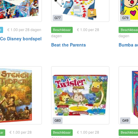
G77
G79
€ 1.00 per 28 dagen
€ 1.00 per 28
d
Beschikbaar
Beschikbaa
dagen
dagen
 Co Disney bordspel
Beat the Parents
Bumba ac
G83
G49
€ 1.00 per 28
€ 1.00 per 28
aar
Beschikbaar
Beschikbaa