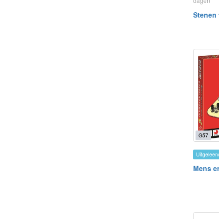
dagen
Stenen 
G57
Uitgeleen
Mens er