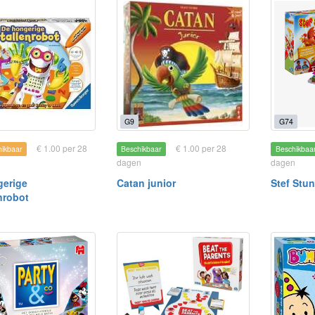
G9
G74
€ 1.00 per 28
€ 1.00 per 28
hikbaar
Beschikbaar
Beschikbaa
dagen
dagen
gerige
Catan junior
Stef Stun
nrobot