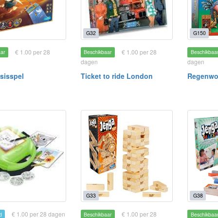
G32
G150
€ 1.00 per 28
€ 1.00 per 28
aar
Beschikbaar
Beschikbaa
dagen
dagen
asisspel
Ticket to ride London
Regenwo
G33
G38
€ 1.00 per 28 dagen
€ 1.00 per 28
d
Beschikbaar
Beschikbaa