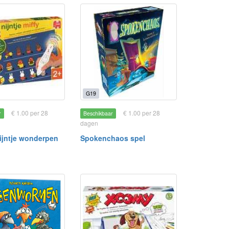
G19
€ 1.00 per 28
€ 1.00 per 28
r
Beschikbaar
dagen
Nijntje wonderpen
Spokenchaos spel