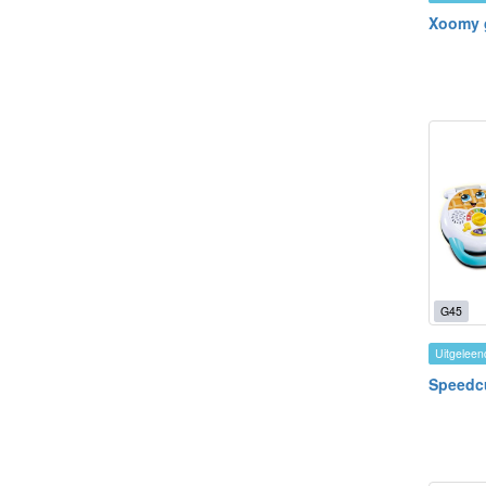
Xoomy g
G45
Uitgeleen
Speedc