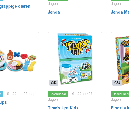
dagen
dagen
rappige dieren
Jenga
Jenga M
G53
G68
€ 1.00 per 28 dagen
€ 1.00 per 28
d
Beschikbaar
Beschikbaa
dagen
dagen
ups
Time's Up! Kids
Floor is 