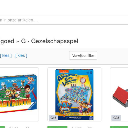
goed » G - Gezelschapsspel
[ kies ]
-
[ kies ]
Verwijder filter
G16
G23