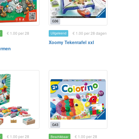
G36
€ 1.00 per 28
€ 1.00 per 28 dagen
r
Uitgeleend
Xoomy Tekentafel xxl
rmen
G43
€ 1.00 per 28
€ 1.00 per 28
r
Beschikbaar