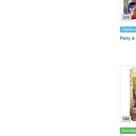
G75
Uitgeleen
Party &
G82
Beschikb