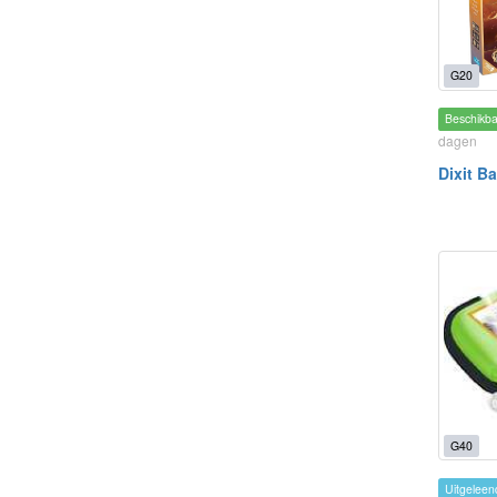
G20
Beschikb
dagen
Dixit B
G40
Uitgeleen