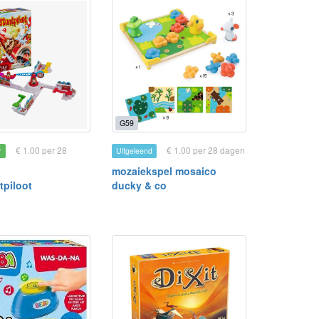
G59
€ 1.00 per 28
€ 1.00 per 28 dagen
r
Uitgeleend
mozaiekspel mosaico
tpiloot
ducky & co