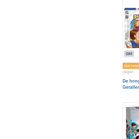
G93
Niet besc
dagen
De hon
Getalle