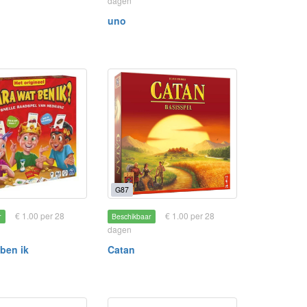
dagen
uno
G87
€ 1.00 per 28
€ 1.00 per 28
r
Beschikbaar
dagen
 ben ik
Catan