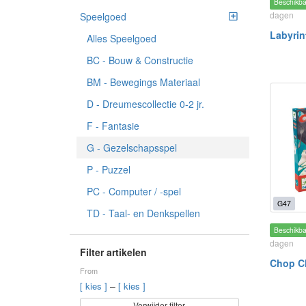
Beschikb
dagen
Speelgoed
Labyrin
Alles Speelgoed
BC - Bouw & Constructie
BM - Bewegings Materiaal
D - Dreumescollectie 0-2 jr.
F - Fantasie
G - Gezelschapsspel
P - Puzzel
PC - Computer / -spel
G47
TD - Taal- en Denkspellen
Beschikb
dagen
Filter artikelen
Chop C
From
–
[ kies ]
[ kies ]
Verwijder filter