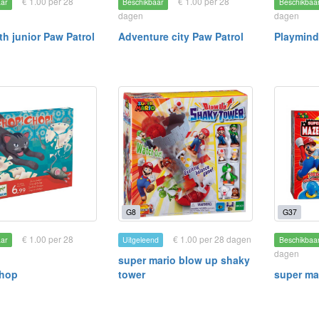
€ 1.00 per 28
€ 1.00 per 28
aar
Beschikbaar
Beschikbaa
dagen
dagen
th junior Paw Patrol
Adventure city Paw Patrol
Playmin
G8
G37
€ 1.00 per 28
€ 1.00 per 28 dagen
aar
Uitgeleend
Beschikbaa
dagen
super mario blow up shaky
hop
tower
super ma