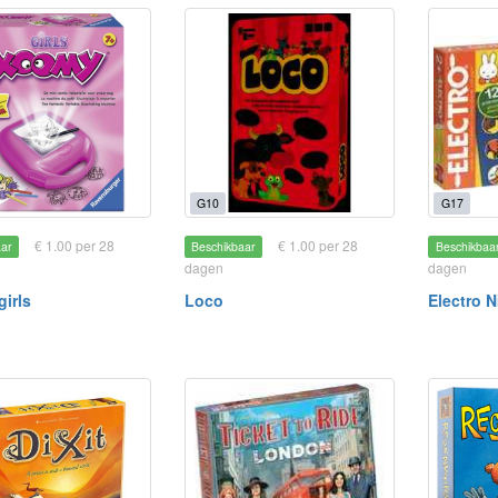
G10
G17
€ 1.00 per 28
€ 1.00 per 28
aar
Beschikbaar
Beschikbaa
dagen
dagen
irls
Loco
Electro 