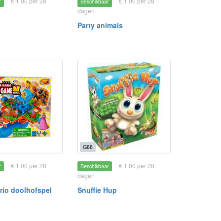
€ 1.00 per 28
€ 1.00 per 28
r
Beschikbaar
dagen
d
Party animals
G66
€ 1.00 per 28
€ 1.00 per 28
r
Beschikbaar
dagen
rio doolhofspel
Snuffie Hup