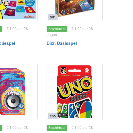
G81
€ 1.00 per 28
€ 1.00 per 28
r
Beschikbaar
dagen
tiespel
Dixit Basisspel
G55
€ 1.00 per 28
€ 1.00 per 28
r
Beschikbaar