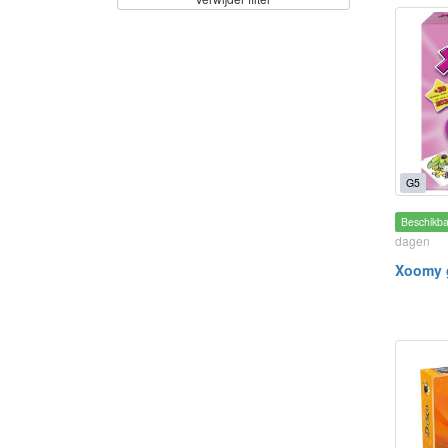
G5
Beschikb
dagen
Xoomy g