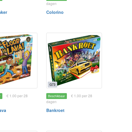
dagen
aker
Colorino
G73
€ 1.00 per 28
€ 1.00 per 28
r
Beschikbaar
dagen
lava
Bankroet