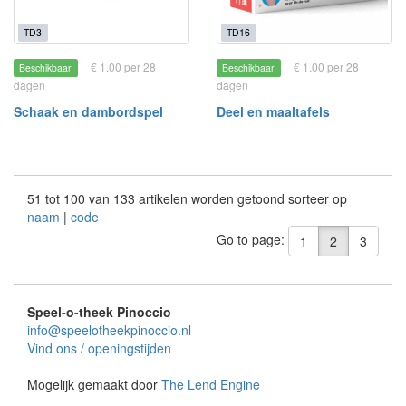
TD3
TD16
€ 1.00 per 28
€ 1.00 per 28
Beschikbaar
Beschikbaar
dagen
dagen
Schaak en dambordspel
Deel en maaltafels
51 tot 100 van 133 artikelen worden getoond sorteer op
naam
|
code
Go to page:
1
2
3
Speel-o-theek Pinoccio
info@speelotheekpinoccio.nl
Vind ons / openingstijden
Mogelijk gemaakt door
The Lend Engine