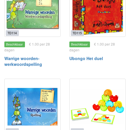
TD114
TD115
€ 1.00 per 28
€ 1.00 per 28
Beschikbaar
Beschikbaar
dagen
dagen
Warrige woorden-
Ubongo Het duel
werkwoordspelling