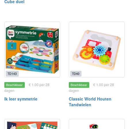
Cube duel
TD143
TD40
€ 1.00 per 28
€ 1.00 per 28
Beschikbaar
Beschikbaar
dagen
dagen
Ik leer symmetrie
Classic World Houten
Tandwielen