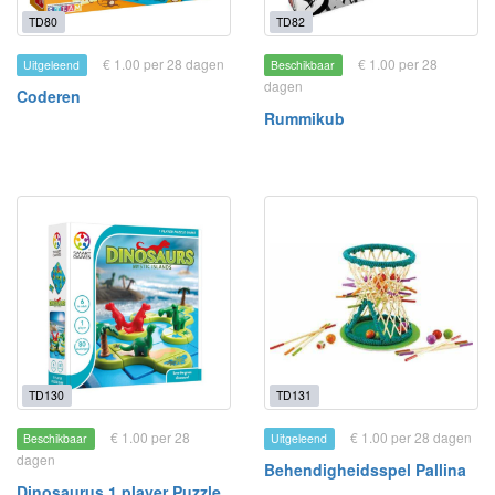
TD80
TD82
€ 1.00 per 28 dagen
€ 1.00 per 28
Uitgeleend
Beschikbaar
dagen
Coderen
Rummikub
TD130
TD131
€ 1.00 per 28
€ 1.00 per 28 dagen
Beschikbaar
Uitgeleend
dagen
Behendigheidsspel Pallina
Dinosaurus 1 player Puzzle