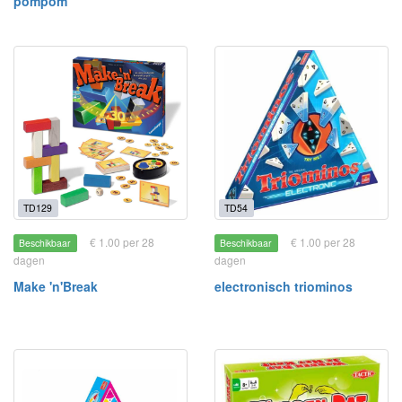
pompom
TD129
TD54
€ 1.00 per 28
€ 1.00 per 28
Beschikbaar
Beschikbaar
dagen
dagen
Make 'n'Break
electronisch triominos