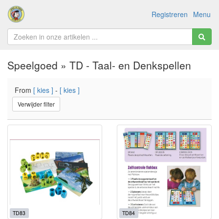
Registreren
Menu
Speelgoed » TD - Taal- en Denkspellen
From
[ kies ]
-
[ kies ]
Verwijder filter
TD83
TD84