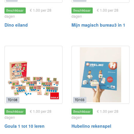
€ 1.00 per 28
€ 1.00 per 28
Beschikbaar
Beschikbaar
dagen
dagen
Dino eiland
Mijn magisch bureau3 in 1
TD108
TD103
€ 1.00 per 28
€ 1.00 per 28
Beschikbaar
Beschikbaar
dagen
dagen
Goula 1 tot 10 leren
Hubelino rekenspel