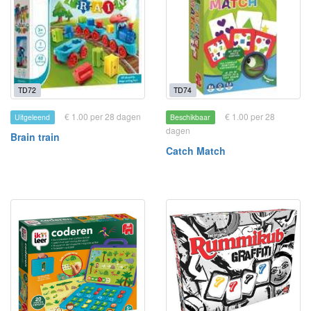
TD72
TD74
€ 1.00 per 28 dagen
€ 1.00 per 28
Uitgeleend
Beschikbaar
dagen
Brain train
Catch Match