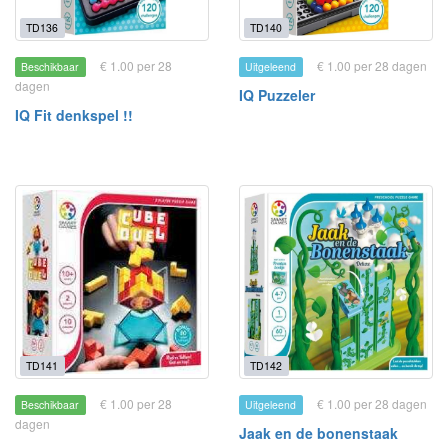
TD136
TD140
€ 1.00 per 28
€ 1.00 per 28 dagen
Beschikbaar
Uitgeleend
dagen
IQ Puzzeler
IQ Fit denkspel !!
TD141
TD142
€ 1.00 per 28
€ 1.00 per 28 dagen
Beschikbaar
Uitgeleend
dagen
Jaak en de bonenstaak