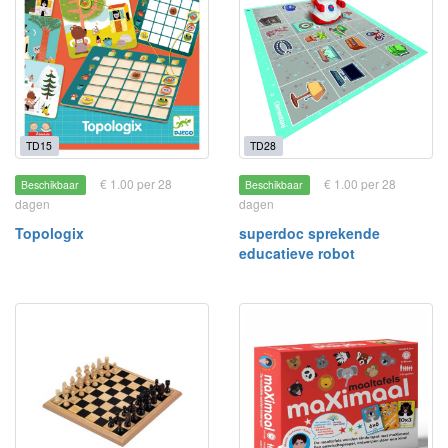
TD15
TD28
€ 1.00 per 28
€ 1.00 per 28
Beschikbaar
Beschikbaar
dagen
dagen
Topologix
superdoc sprekende
educatieve robot