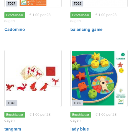
TD27
TD29
€ 1.00 per 28
€ 1.00 per 28
Beschikbaar
Beschikbaar
dagen
dagen
Cadomino
balancing game
TD43
TD69
€ 1.00 per 28
€ 1.00 per 28
Beschikbaar
Beschikbaar
dagen
dagen
tangram
lady blue