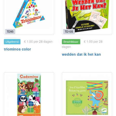
TD95
TD105
€ 1.00 per 28 dagen
€ 1.00 per 28
Uitgeleend
Beschikbaar
dagen
triominos color
wedden dat ik het kan