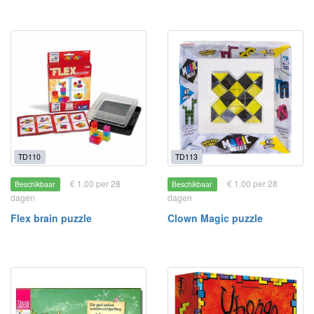
TD110
TD113
€ 1.00 per 28
€ 1.00 per 28
Beschikbaar
Beschikbaar
dagen
dagen
Flex brain puzzle
Clown Magic puzzle