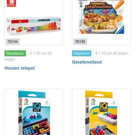
TD134
TD135
€ 1.00 per 28
€ 1.00 per 28 dagen
Beschikbaar
Uitgeleend
dagen
Getalleneiland
Houten telspel