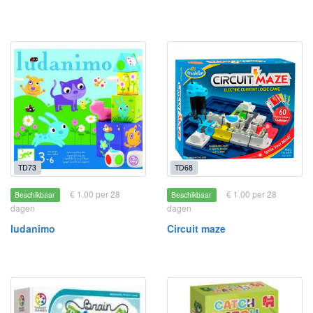
TD73
TD68
€ 1.00 per 28
€ 1.00 per 28
Beschikbaar
Beschikbaar
dagen
dagen
ludanimo
Circuit maze