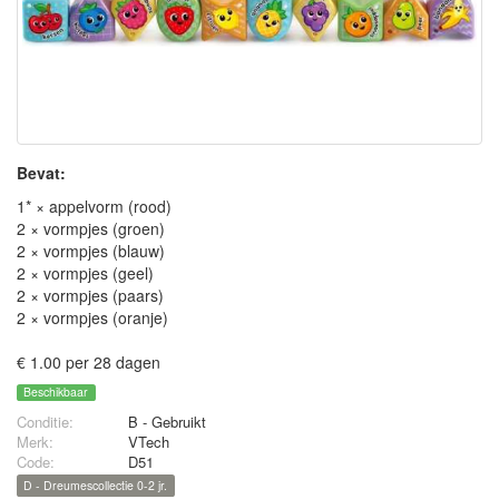
Bevat:
1* × appelvorm (rood)
2 × vormpjes (groen)
2 × vormpjes (blauw)
2 × vormpjes (geel)
2 × vormpjes (paars)
2 × vormpjes (oranje)
€ 1.00 per 28 dagen
Beschikbaar
Conditie:
B - Gebruikt
Merk:
VTech
Code:
D51
D - Dreumescollectie 0-2 jr.