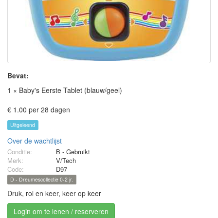
Bevat:
1 × Baby's Eerste Tablet (blauw/geel)
€ 1.00 per 28 dagen
Uitgeleend
Over de wachtlijst
Conditie:
B - Gebruikt
Merk:
V/Tech
Code:
D97
D - Dreumescollectie 0-2 jr.
Druk, rol en keer, keer op keer
Login om te lenen / reserveren