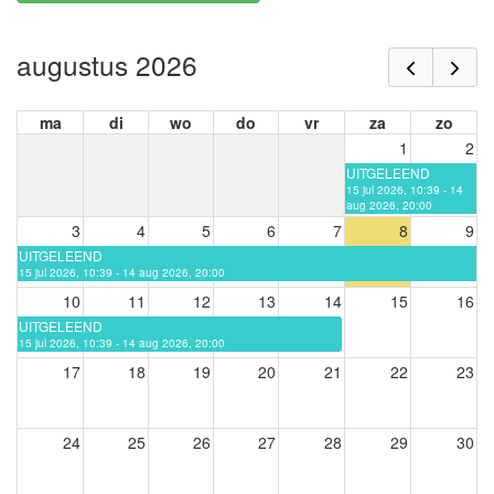
augustus 2026
ma
di
wo
do
vr
za
zo
1
2
UITGELEEND
15 jul 2026, 10:39 - 14
aug 2026, 20:00
3
4
5
6
7
8
9
UITGELEEND
15 jul 2026, 10:39 - 14 aug 2026, 20:00
10
11
12
13
14
15
16
UITGELEEND
15 jul 2026, 10:39 - 14 aug 2026, 20:00
17
18
19
20
21
22
23
24
25
26
27
28
29
30