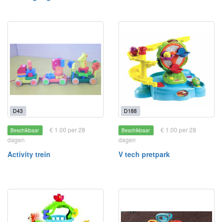
D43
D188
€ 1.00 per 28
€ 1.00 per 28
Beschikbaar
Beschikbaar
dagen
dagen
Activity trein
V tech pretpark