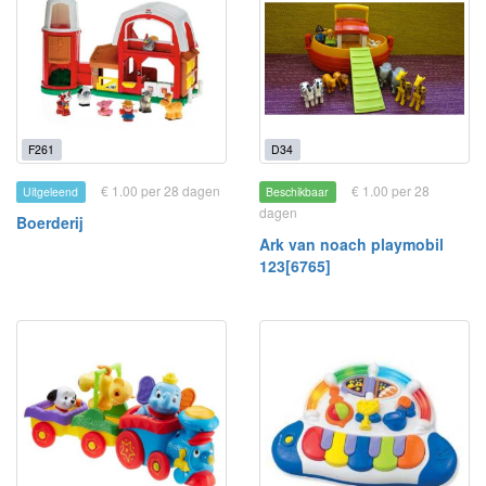
F261
D34
€ 1.00 per 28 dagen
€ 1.00 per 28
Uitgeleend
Beschikbaar
dagen
Boerderij
Ark van noach playmobil
123[6765]