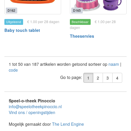
D162
D165
€ 1.00 per 28 dagen
€ 1.00 per 28
Uitgeleend
Beschikbaar
dagen
Baby touch tablet
Theeservies
1 tot 50 van 187 artikelen worden getoond sorteer op
naam
|
code
Go to page:
1
2
3
4
Speel-o-theek Pinoccio
info@speelotheekpinoccio.nl
Vind ons / openingstijden
Mogelijk gemaakt door
The Lend Engine