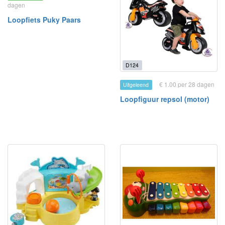
dagen
Loopfiets Puky Paars
D124
€ 1.00 per 28 dagen
Uitgeleend
Loopfiguur repsol (motor)