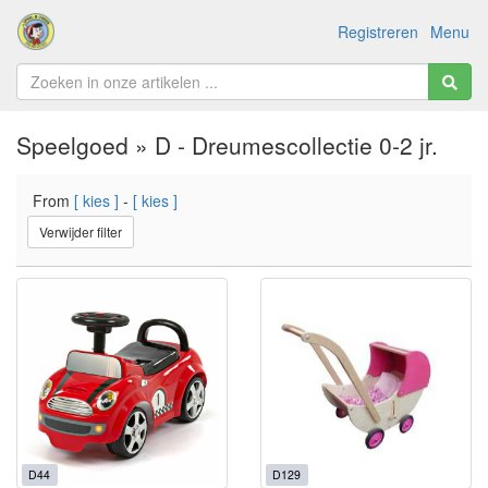
Registreren
Menu
Speelgoed » D - Dreumescollectie 0-2 jr.
From
[ kies ]
-
[ kies ]
Verwijder filter
D44
D129