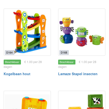
D164
D168
€ 1.00 per 28
€ 1.00 per 28
Beschikbaar
Beschikbaar
dagen
dagen
Kogelbaan hout
Lamaze Stapel insecten