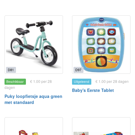
D81
D97
€ 1.00 per 28
€ 1.00 per 28 dagen
Beschikbaar
Uitgeleend
dagen
Baby's Eerste Tablet
Puky loopfietsje aqua green
met standaard