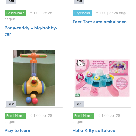
D48
D39
€ 1.00 per 28
€ 1.00 per 28 dagen
Beschikbaar
Uitgeleend
dagen
Toet Toet auto ambulance
Pony-caddy + big-bobby-
car
D22
D61
€ 1.00 per 28
€ 1.00 per 28
Beschikbaar
Beschikbaar
dagen
dagen
Play to learn
Hello Kitty softblocs