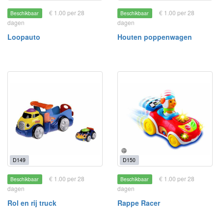
€ 1.00 per 28
€ 1.00 per 28
Beschikbaar
Beschikbaar
dagen
dagen
Loopauto
Houten poppenwagen
D149
D150
€ 1.00 per 28
€ 1.00 per 28
Beschikbaar
Beschikbaar
dagen
dagen
Rol en rij truck
Rappe Racer