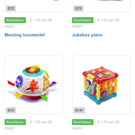
D72
D73
€ 1.00 per 28
€ 1.00 per 28
Beschikbaar
Beschikbaar
dagen
dagen
Meezing locomotief
Jukebox piano
D10
D141
€ 1.00 per 28
€ 1.00 per 28
Beschikbaar
Beschikbaar
dagen
dagen