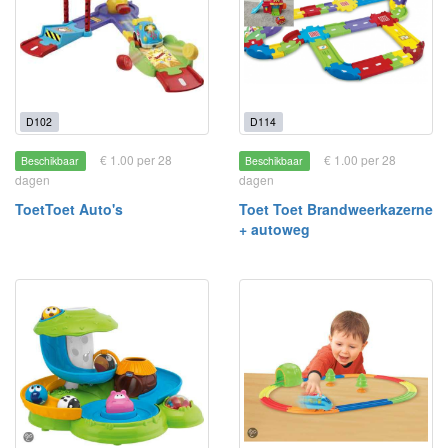
D102
D114
€ 1.00 per 28
€ 1.00 per 28
Beschikbaar
Beschikbaar
dagen
dagen
ToetToet Auto's
Toet Toet Brandweerkazerne
+ autoweg