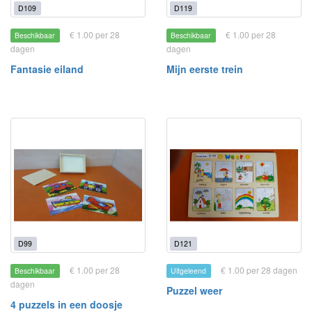
D109
D119
€ 1.00 per 28
€ 1.00 per 28
Beschikbaar
Beschikbaar
dagen
dagen
Fantasie eiland
Mijn eerste trein
D99
D121
€ 1.00 per 28
€ 1.00 per 28 dagen
Beschikbaar
Uitgeleend
dagen
Puzzel weer
4 puzzels in een doosje