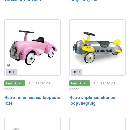
D136
D137
€ 1.00 per 28
€ 1.00 per 28
Beschikbaar
Beschikbaar
dagen
dagen
Retro roller jessica loopauto
Retro airplanes charles
roze
loopvliegtuig