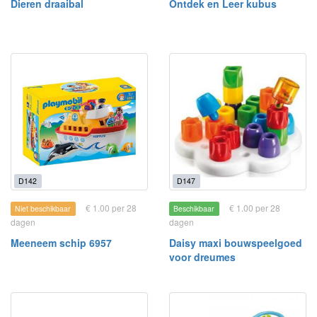
Dieren draaibal
Ontdek en Leer kubus
D142
D147
€ 1.00 per 28
€ 1.00 per 28
Niet beschikbaar
Beschikbaar
dagen
dagen
Meeneem schip 6957
Daisy maxi bouwspeelgoed
voor dreumes