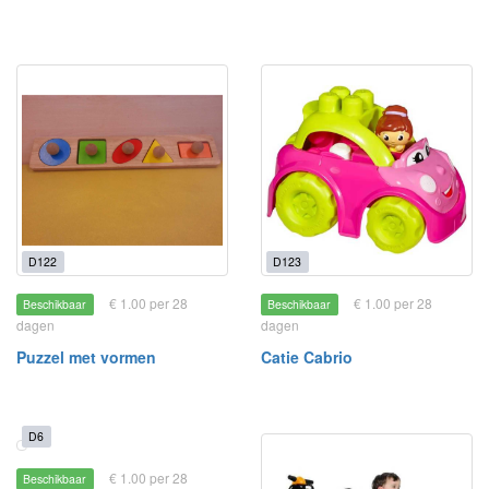
D122
D123
€ 1.00 per 28
€ 1.00 per 28
Beschikbaar
Beschikbaar
dagen
dagen
Puzzel met vormen
Catie Cabrio
D6
€ 1.00 per 28
Beschikbaar