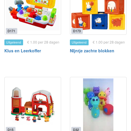
D171
D173
€ 1.00 per 28 dagen
€ 1.00 per 28 dagen
Uitgeleend
Uitgeleend
Klus en Leerkoffer
NIjntje zachte blokken
D15
D32