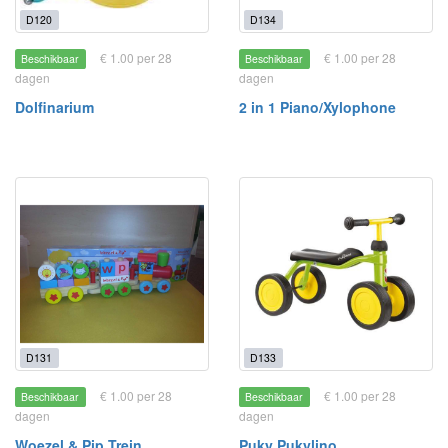
D120
D134
€ 1.00 per 28
€ 1.00 per 28
Beschikbaar
Beschikbaar
dagen
dagen
Dolfinarium
2 in 1 Piano/Xylophone
D131
D133
€ 1.00 per 28
€ 1.00 per 28
Beschikbaar
Beschikbaar
dagen
dagen
Woezel & Pip Trein
Puky Pukylino