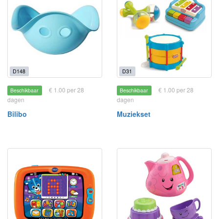
D148
D31
€ 1.00 per 28
€ 1.00 per 28
Beschikbaar
Beschikbaar
dagen
dagen
Bilibo
Muziekset