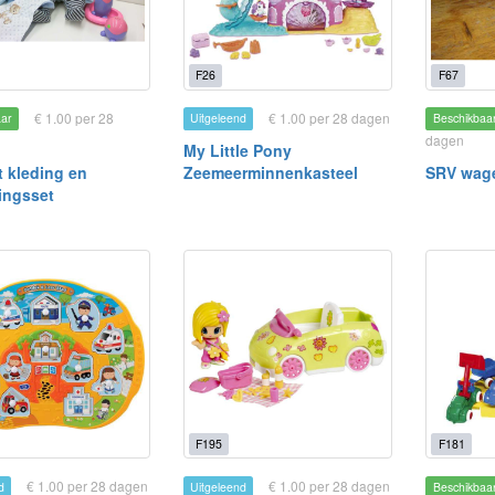
F26
F67
€ 1.00 per 28
€ 1.00 per 28 dagen
aar
Uitgeleend
Beschikbaa
dagen
My Little Pony
 kleding en
Zeemeerminnenkasteel
SRV wag
ingsset
F195
F181
€ 1.00 per 28 dagen
€ 1.00 per 28 dagen
d
Uitgeleend
Beschikbaa