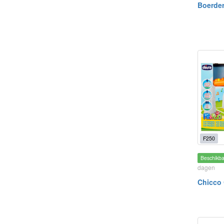
Boerder
F250
Beschikb
dagen
Chicco 