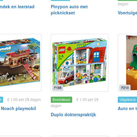
dagen
ndek en leerstad
Pinypon auto met
picknickset
Voertuige
F188
F210
€ 1.00 per 28 dagen
€ 1.00 per 28
d
Beschikbaar
Uitgeleend
dagen
 Noach playmobil
Auto en t
Duplo dokterspraktijk