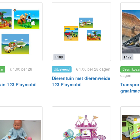
F169
F172
€ 1.00 per 28
€ 1.00 per 28 dagen
aar
Uitgeleend
Beschikbaa
dagen
Dierentuin met dierenweide
uin 123 Playmobil
123 Playmobil
Transpor
graafmac