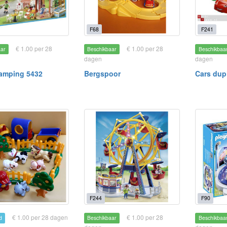
F68
F241
€ 1.00 per 28
€ 1.00 per 28
aar
Beschikbaar
Beschikbaa
dagen
dagen
amping 5432
Bergspoor
Cars dup
F244
F90
€ 1.00 per 28 dagen
€ 1.00 per 28
d
Beschikbaar
Beschikbaa