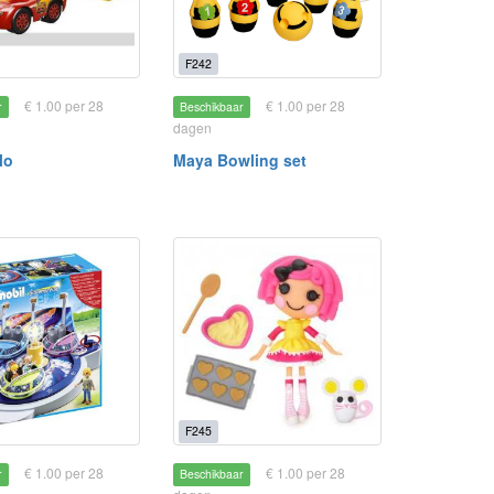
F242
€ 1.00 per 28
€ 1.00 per 28
r
Beschikbaar
dagen
lo
Maya Bowling set
F245
€ 1.00 per 28
€ 1.00 per 28
r
Beschikbaar