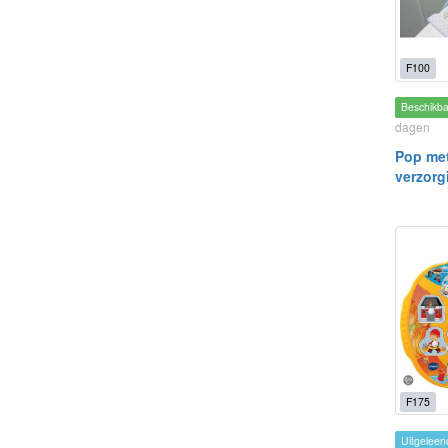
F100
Beschikb
dagen
Pop met
verzorg
F175
Uitgeleen