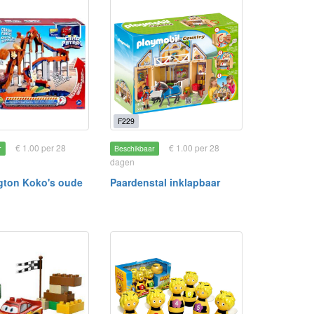
F229
€ 1.00 per 28
€ 1.00 per 28
r
Beschikbaar
dagen
gton Koko's oude
Paardenstal inklapbaar