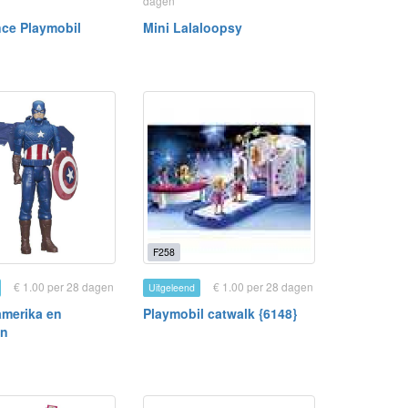
dagen
ce Playmobil
Mini Lalaloopsy
F258
€ 1.00 per 28 dagen
€ 1.00 per 28 dagen
Uitgeleend
amerika en
Playmobil catwalk {6148}
an