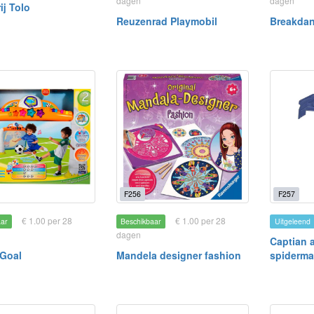
dagen
dagen
ij Tolo
Reuzenrad Playmobil
Breakdan
F256
F257
€ 1.00 per 28
€ 1.00 per 28
aar
Beschikbaar
Uitgeleend
dagen
Captian 
Goal
Mandela designer fashion
spiderm