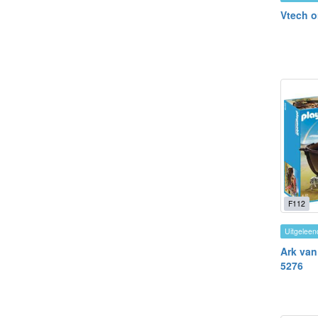
Vtech o
F112
Uitgeleen
Ark van
5276