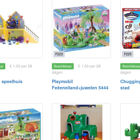
F223
F225
€ 1.00 per 28
€ 1.00 per 28
aar
Beschikbaar
Beschikbaa
dagen
dagen
 speelhuis
Playmobil
Chuggin
Feëeneiland+juwelen 5444
stad