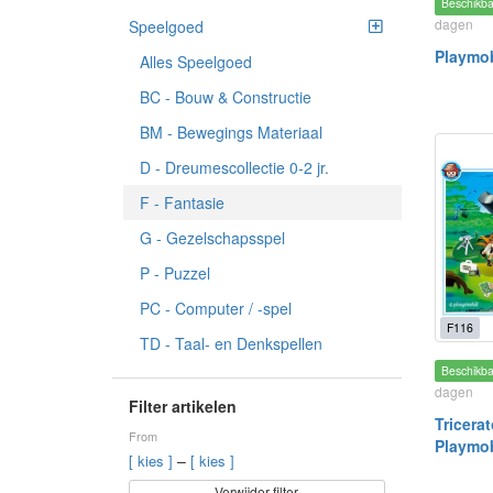
Beschikb
dagen
Speelgoed
Playmob
Alles Speelgoed
BC - Bouw & Constructie
BM - Bewegings Materiaal
D - Dreumescollectie 0-2 jr.
F - Fantasie
G - Gezelschapsspel
P - Puzzel
PC - Computer / -spel
F116
TD - Taal- en Denkspellen
Beschikb
dagen
Filter artikelen
Tricera
From
Playmob
–
[ kies ]
[ kies ]
Verwijder filter