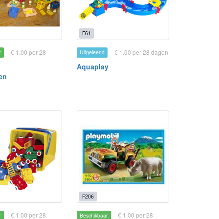
F61
€ 1.00 per 28
€ 1.00 per 28 dagen
r
Uitgeleend
Aquaplay
en
F206
€ 1.00 per 28
€ 1.00 per 28
r
Beschikbaar