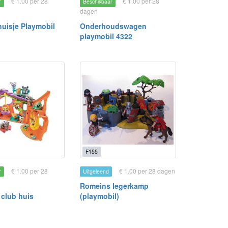
€ 1.00 per 28
€ 1.00 per 28
r
Beschikbaar
dagen
huisje Playmobil
Onderhoudswagen
playmobil 4322
F155
€ 1.00 per 28
€ 1.00 per 28 dagen
r
Uitgeleend
Romeins legerkamp
t club huis
(playmobil)