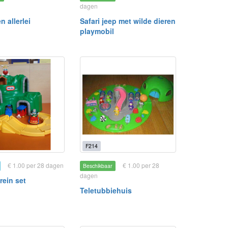
dagen
n allerlei
Safari jeep met wilde dieren
playmobil
F214
€ 1.00 per 28 dagen
€ 1.00 per 28
Beschikbaar
dagen
rein set
Teletubbiehuis