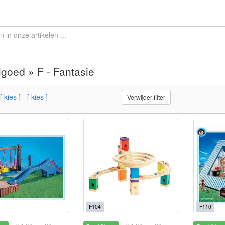
goed » F - Fantasie
[ kies ]
-
[ kies ]
Verwijder filter
F104
F110