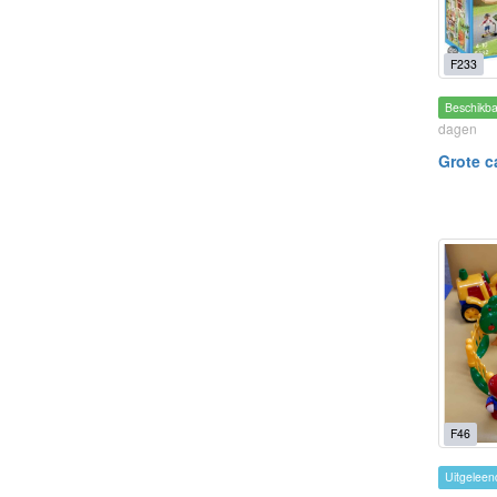
F233
Beschikb
dagen
Grote c
F46
Uitgeleen