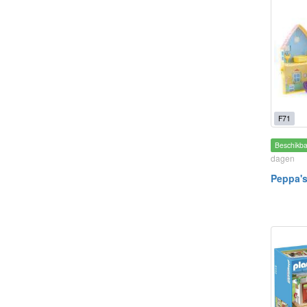
F71
Beschikb
dagen
Peppa's