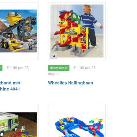
F4
€ 1.00 per 28
€ 1.00 per 28
r
Beschikbaar
dagen
tband met
Wheelies Hellingbaan
hine 4041