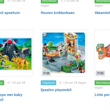
€ 1.00 per 28
€ 1.00 per 28
aar
Beschikbaar
Beschikbaa
dagen
dagen
il speeltuin
Houten knikkerbaan
Vakantie
F138
F133
€ 1.00 per 28
€ 1.00 per 28 dagen
aar
Uitgeleend
Beschikbaa
dagen
Ijssalon playmobil
tops met baby
Little pe
il