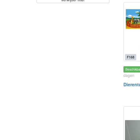
F168
Beschikb
dagen
Dierent