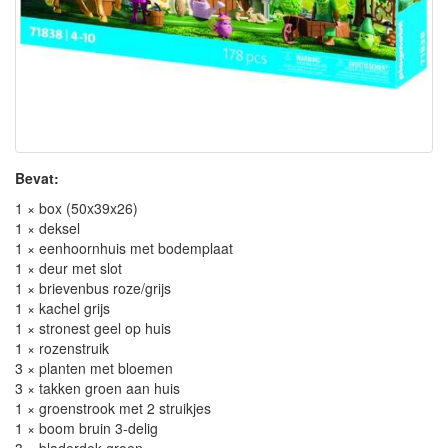
Bevat:
1 × box (50x39x26)
1 × deksel
1 × eenhoornhuis met bodemplaat
1 × deur met slot
1 × brievenbus roze/grijs
1 × kachel grijs
1 × stronest geel op huis
1 × rozenstruik
3 × planten met bloemen
3 × takken groen aan huis
1 × groenstrook met 2 struikjes
1 × boom bruin 3-delig