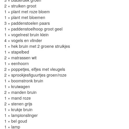
3 × bladerdek groen
2 × struiken groot
1 × plant met roze bloem
1 × plant met bloemen
3 × paddenstoelen paars
1 × paddenstoelhoop groot geel
1 × vogelnest bruin klein
4 × vogels en vlinder
1 × hek bruin met 2 groene struikjes
1 × stapelbed
2 × matrassen wit
1 × eenhoorn
2 × poppetjes, elfjes met vleugels
2 × sprookjesfiguurtjes groen/roze
1 × boomstronk bruin
1 × kruiwagen
2 × manden bruin
1 × mand roze
2 × stenen grijs
1 × krukje bruin
1 × lampionslinger
1 × bel goud
1 × lamp