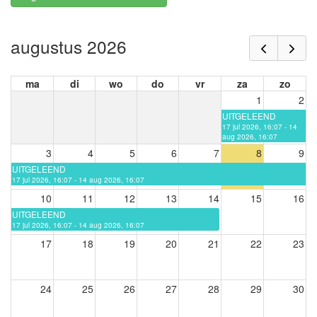
augustus 2026
ma
di
wo
do
vr
za
zo
1
2
UITGELEEND
17 jul 2026, 16:07 - 14
aug 2026, 16:07
3
4
5
6
7
8
9
UITGELEEND
17 jul 2026, 16:07 - 14 aug 2026, 16:07
10
11
12
13
14
15
16
UITGELEEND
17 jul 2026, 16:07 - 14 aug 2026, 16:07
17
18
19
20
21
22
23
24
25
26
27
28
29
30