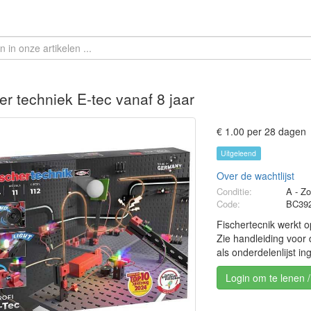
er techniek E-tec vanaf 8 jaar
€ 1.00 per 28 dagen
Uitgeleend
Over de wachtlijst
Conditie:
A - Z
Code:
BC39
Fischertecnik werkt op
Zie handleiding voor
als onderdelenlijst in
Login om te lenen 