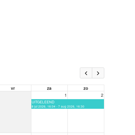
vr
za
zo
1
2
UITGELEEND
8 jul 2026, 16:04 - 7 aug 2026, 16:30