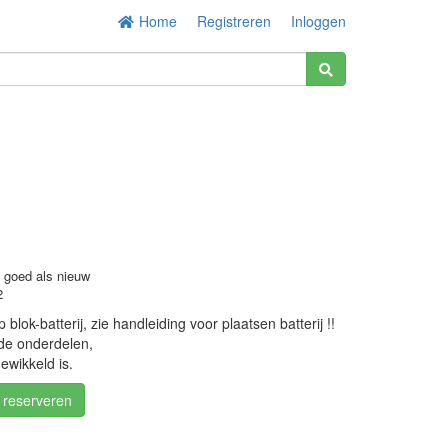
Home
Registreren
Inloggen
o goed als nieuw
2
 blok-batterij, zie handleiding voor plaatsen batterij !!
 de onderdelen,
gewikkeld is.
/ reserveren