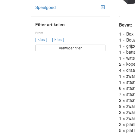
Speelgoed
Filter artikelen
Bevat:
From
1 × Box
–
[ kies ]
[ kies ]
1 × Bou
1 × grij
Verwijder filter
1 × batt
1 × witte
2 × kop
4 × dra
1 × zwar
1 × staa
6 × staa
7 × staa
2 × staa
9 × zwar
2 × zwar
1 × zwar
2 × plan
5 × plat