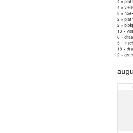
4 × plat
4 × vier
8 × hoek
2 × plat
2 × blok
13 × vie
8 × dra
5 × insc
18 × dra
2 × groe
augu