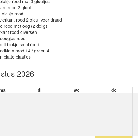
 blokje rood met 3 gleufjes
kant rood 2 gleuf
 blokje rood
 vierkant rood 2 gleuf voor draad
je rood met oog (2 delig)
rkant rood diversen
adoogjes rood
huif blokje smal rood
adklem rood 14 / groen 4
n platte plaatjes
stus 2026
ma
di
wo
do