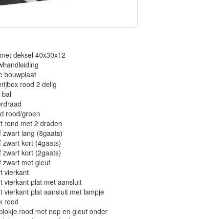
 met deksel 40x30x12
whandleiding
ze bouwplaat
erijbox rood 2 delig
 bal
erdraad
ad rood/groen
t rond met 2 draden
f zwart lang (8gaats)
f zwart kort (4gaats)
f zwart kort (2gaats)
f zwart met gleuf
t vierkant
t vierkant plat met aansluit
t vierkant plat aansluit met lampje
k rood
 blokje rood met nop en gleuf onder