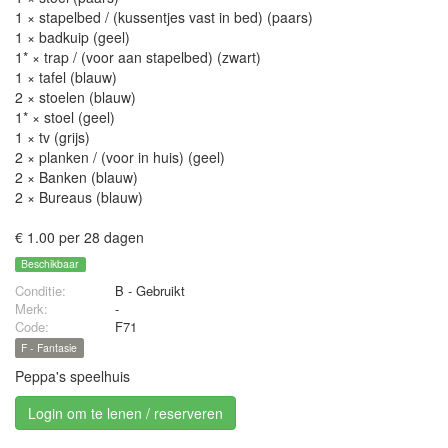
1 × stapelbed / (kussentjes vast in bed) (paars)
1 × badkuip (geel)
1* × trap / (voor aan stapelbed) (zwart)
1 × tafel (blauw)
2 × stoelen (blauw)
1* × stoel (geel)
1 × tv (grijs)
2 × planken / (voor in huis) (geel)
2 × Banken (blauw)
2 × Bureaus (blauw)
€ 1.00 per 28 dagen
Beschikbaar
Conditie:
B - Gebruikt
Merk:
-
Code:
F71
F - Fantasie
Peppa's speelhuis
Login om te lenen / reserveren