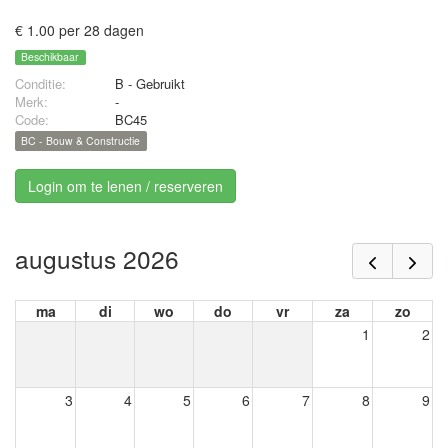
€ 1.00 per 28 dagen
Beschikbaar
Conditie:
B - Gebruikt
Merk:
-
Code:
BC45
BC - Bouw & Constructie
Login om te lenen / reserveren
augustus 2026
ma
di
wo
do
vr
za
zo
1
2
3
4
5
6
7
8
9