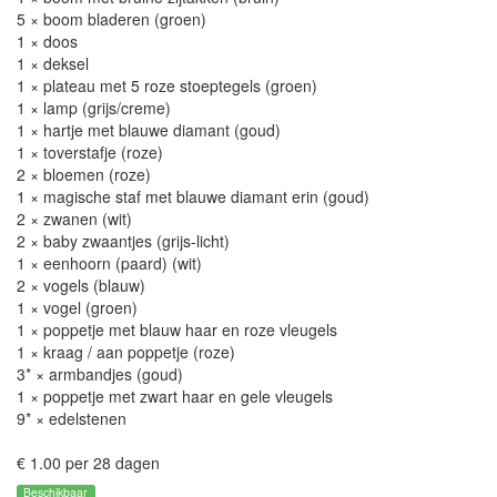
5 × boom bladeren (groen)
1 × doos
1 × deksel
1 × plateau met 5 roze stoeptegels (groen)
1 × lamp (grijs/creme)
1 × hartje met blauwe diamant (goud)
1 × toverstafje (roze)
2 × bloemen (roze)
1 × magische staf met blauwe diamant erin (goud)
2 × zwanen (wit)
2 × baby zwaantjes (grijs-licht)
1 × eenhoorn (paard) (wit)
2 × vogels (blauw)
1 × vogel (groen)
1 × poppetje met blauw haar en roze vleugels
1 × kraag / aan poppetje (roze)
3* × armbandjes (goud)
1 × poppetje met zwart haar en gele vleugels
9* × edelstenen
€ 1.00 per 28 dagen
Beschikbaar