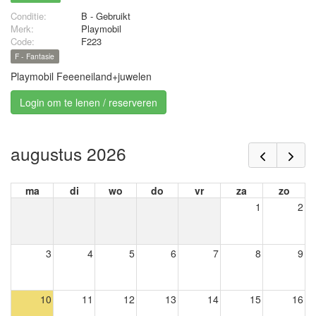
Conditie:
B - Gebruikt
Merk:
Playmobil
Code:
F223
F - Fantasie
Playmobil Feeeneiland+juwelen
Login om te lenen / reserveren
augustus 2026
ma
di
wo
do
vr
za
zo
1
2
3
4
5
6
7
8
9
10
11
12
13
14
15
16