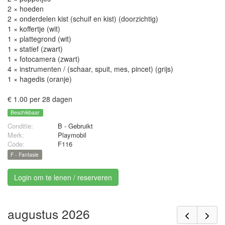
2 × hoeden
2 × onderdelen kist (schuif en kist) (doorzichtig)
1 × koffertje (wit)
1 × plattegrond (wit)
1 × statief (zwart)
1 × fotocamera (zwart)
4 × instrumenten / (schaar, spuit, mes, pincet) (grijs)
1 × hagedis (oranje)
€ 1.00 per 28 dagen
Beschikbaar
Conditie:
B - Gebruikt
Merk:
Playmobil
Code:
F116
F - Fantasie
Login om te lenen / reserveren
augustus 2026