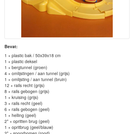
Bevat:
1 × plastic bak / 50x39x18 cm
1 × plastic deksel
1 × bergtunnel (groen)
4 × omlijstingen / aan tunnel (grijs)
1 × omlijsting / aan tunnel (bruin)
12 × rails recht (grijs)
8 × rails gebogen (grijs)
1 × kruising (grijs)
3 × rails recht (geel)
6 × rails gebogen (geel)
1 × helling (geel)
2* × opritten brug (geel)
1 × opritbrug (geel/blauw)
2* × spoorbomen (rood)