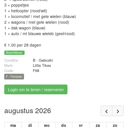
3 × poppetjes
1 × helicopter (rood/wit)
1 × locomotief / met gele wielen (blauw)
2 × wagons / met gele wielen (rood)
1 × dak wagon (blauw)
1 × auto / mt blauwe wieleb (geel/rood)
€ 1.00 per 28 dagen
Beschikbaar
Conditie:
B - Gebruikt
Merk:
Little Tikes
Code:
F68
F - Fantasie
Login om te lenen / reserveren
augustus 2026
ma
di
wo
do
vr
za
zo