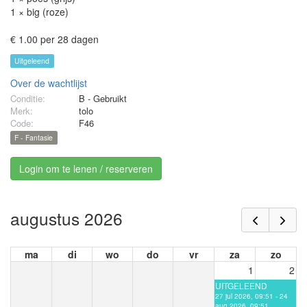
1 × big (roze)
€ 1.00 per 28 dagen
Uitgeleend
Over de wachtlijst
Conditie:
B - Gebruikt
Merk:
tolo
Code:
F46
F - Fantasie
Login om te lenen / reserveren
augustus 2026
ma
di
wo
do
vr
za
zo
1
2
UITGELEEND
27 jul 2026, 09:51 - 24
aug 2026, 09:51