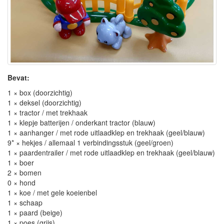
Bevat:
1 × box (doorzichtig)
1 × deksel (doorzichtig)
1 × tractor / met trekhaak
1 × klepje batterijen / onderkant tractor (blauw)
1 × aanhanger / met rode uitlaadklep en trekhaak (geel/blauw)
9* × hekjes / allemaal 1 verbindingsstuk (geel/groen)
1 × paardentrailer / met rode uitlaadklep en trekhaak (geel/blauw)
1 × boer
2 × bomen
0 × hond
1 × koe / met gele koeienbel
1 × schaap
1 × paard (beige)
1 × poes (grijs)