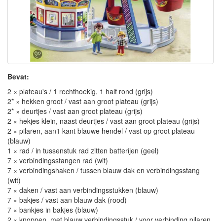
Bevat:
2 × plateau's / 1 rechthoekig, 1 half rond (grijs)
2* × hekken groot / vast aan groot plateau (grijs)
2* × deurtjes / vast aan groot plateau (grijs)
2 × hekjes klein, naast deurtjes / vast aan groot plateau (grijs)
2 × pilaren, aan1 kant blauwe hendel / vast op groot plateau
(blauw)
1 × rad / in tussenstuk rad zitten batterijen (geel)
7 × verbindingsstangen rad (wit)
7 × verbindingshaken / tussen blauw dak en verbindingsstang
(wit)
7 × daken / vast aan verbindingsstukken (blauw)
7 × bakjes / vast aan blauw dak (rood)
7 × bankjes in bakjes (blauw)
2 × knoppen, met blauw verbindingsstuk / voor verbinding pilaren