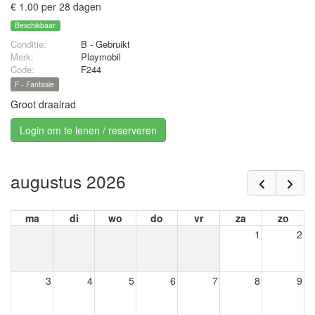
€ 1.00 per 28 dagen
Beschikbaar
Conditie:
B - Gebruikt
Merk:
Playmobil
Code:
F244
F - Fantasie
Groot draairad
Login om te lenen / reserveren
augustus 2026
ma
di
wo
do
vr
za
zo
1
2
3
4
5
6
7
8
9