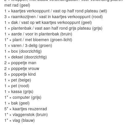
met rad (geel)
1 × kaartjes verkooppunt / vast op half rond plateau (wit)
3 × raamkozijnen / vast in kaartjes verkooppunt (rood)
1 × dak / vast op wit kaartjes verkooppunt (geel)
1 × plantenbak / vast aan half rond grijs plateau (grijs)
1 × aarde / voor in plantenbak (bruin)
1* × plant / met bloemen (groen-licht)
1 × varen / 3-delig (groen)
1 × box (doorzichtig)
1 × deksel (doorzichtig)
2 × poppetje man
2 × poppetje vrouw
5 × poppetje kind
1 × pet (beige)
1 × pet (rood)
1 × kassa (grijs)
1* × computer (grijs)
1 × bak (geel)
5* × kaartjes reuzenrad
1* × vlaggenstok (bruin)
1* × vlag (blauw)