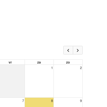
vr
za
zo
1
2
7
8
9