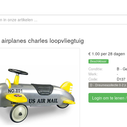
 airplanes charles loopvliegtuig
€ 1.00 per 28 dagen
Beschikbaar
Conditie:
B - Ge
Merk:
-
Code:
D137
D - Dreumescollectie 0-2 jr.
Login om te lenen 