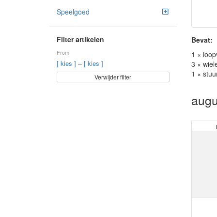
Speelgoed
Filter artikelen
Bevat:
From
1 × loop
–
[ kies ]
[ kies ]
3 × wiele
1 × stuu
Verwijder filter
augu