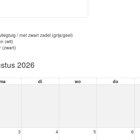
vliegtuig / met zwart zadel (grijs/geel)
n (wit)
r (zwart)
stus 2026
ma
di
wo
do
3
4
5
6