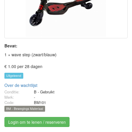
Bevat:
1 × wave step (zwart/blauw)
€ 1.00 per 28 dagen
Uitgeleend
Over de wachtlijst
Conditie:
B - Gebruikt
Merk:
-
Code:
BM101
BM - Bewegings Materiaal
Login om te lenen / reserveren