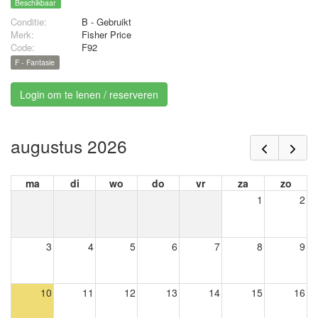
Beschikbaar
Conditie:
B - Gebruikt
Merk:
Fisher Price
Code:
F92
F - Fantasie
Login om te lenen / reserveren
augustus 2026
ma
di
wo
do
vr
za
zo
1
2
3
4
5
6
7
8
9
10
11
12
13
14
15
16