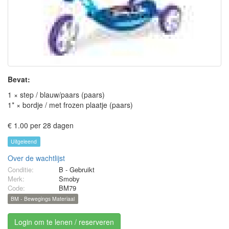
Bevat:
1 × step / blauw/paars (paars)
1* × bordje / met frozen plaatje (paars)
€ 1.00 per 28 dagen
Uitgeleend
Over de wachtlijst
Conditie:
B - Gebruikt
Merk:
Smoby
Code:
BM79
BM - Bewegings Materiaal
Login om te lenen / reserveren