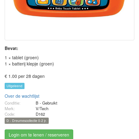
Bevat:
1 × tablet (groen)
1 × batterij klepje (groen)
€ 1.00 per 28 dagen
Uitgeleend
Over de wachtlijst
Conditie:
B - Gebruikt
Merk:
V/Tech
Code:
D162
D - Dreumescollectie 0-2 jr.
Login om te lenen / reserveren