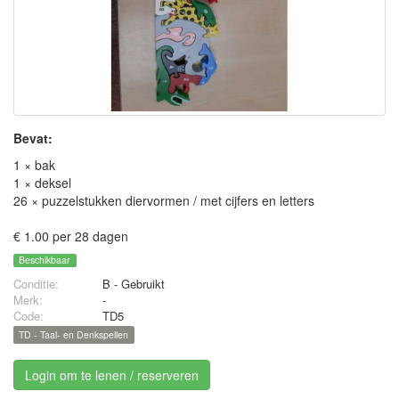
Bevat:
1 × bak
1 × deksel
26 × puzzelstukken diervormen / met cijfers en letters
€ 1.00 per 28 dagen
Beschikbaar
Conditie:
B - Gebruikt
Merk:
-
Code:
TD5
TD - Taal- en Denkspellen
Login om te lenen / reserveren