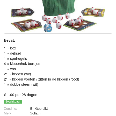
Bevat:
1 × box
1 × deksel
1 × spelregels
4 × kippenhok bordjes
1 × vos
21 × kippen (wit)
21 × kippen voeten / zitten in de kippen (rood)
1 × dobbelsteen (wit)
€ 1.00 per 28 dagen
Beschikbaar
Conditie:
B - Gebruikt
Merk:
Goliath