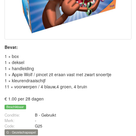
Bevat:
1 × box
1 × deksel
1 × handleiding
1 × Appie Wolf / pincet zit eraan vast met zwart snoertje
1 × kleurendraaischijf
11 × voorwerpen / 4 blauw,4 groen, 4 bruin
€ 1.00 per 28 dagen
Beschikbaar
Conditie:
B - Gebruikt
Merk:
-
Code:
G25
G - Gezelschapsspel