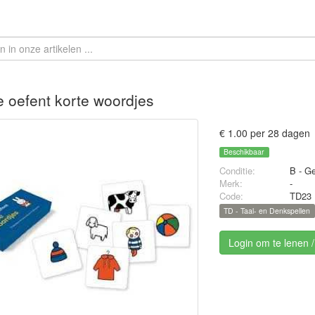
je oefent korte woordjes
€ 1.00 per 28 dagen
Beschikbaar
Conditie:
B - Ge
Merk:
-
Code:
TD23
TD - Taal- en Denkspellen
Login om te lenen 