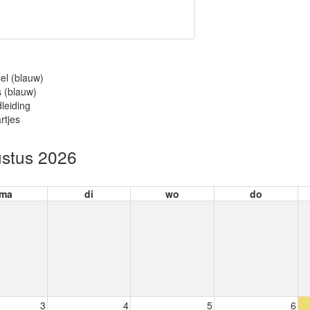
el (blauw)
 (blauw)
leiding
rtjes
stus 2026
ma
di
wo
do
3
4
5
6