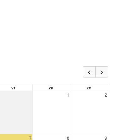
vr
za
zo
1
2
7
8
9