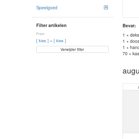
Speelgoed
Filter artikelen
Bevat:
From
1 × deks
–
[ kies ]
[ kies ]
1 × doos
1 × hand
Verwijder filter
70 × kaa
augu