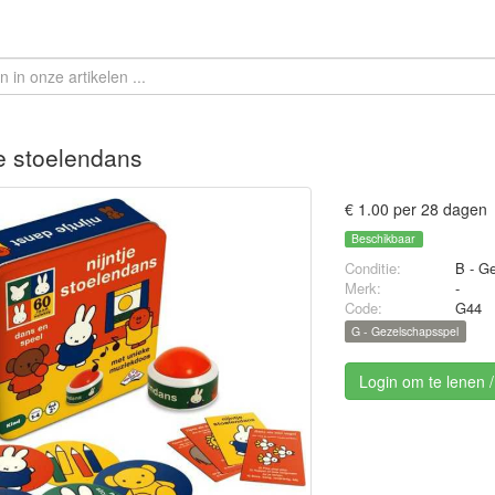
je stoelendans
€ 1.00 per 28 dagen
Beschikbaar
Conditie:
B - Ge
Merk:
-
Code:
G44
G - Gezelschapsspel
Login om te lenen 