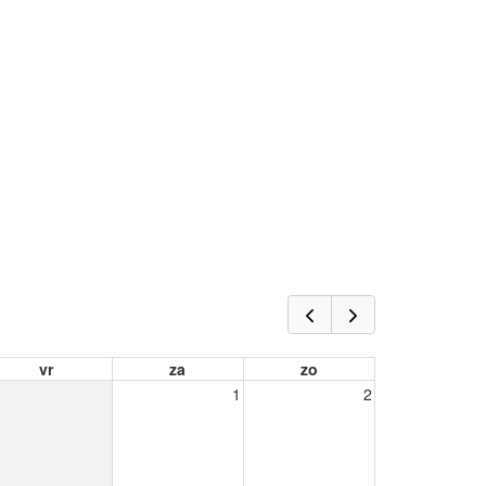
vr
za
zo
1
2