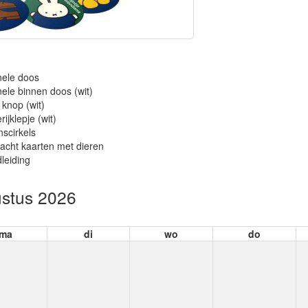
nele doos
nele binnen doos (wit)
 knop (wit)
rijklepje (wit)
scirkels
acht kaarten met dieren
leiding
stus 2026
ma
di
wo
do