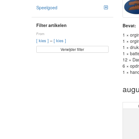
Speelgoed
Filter artikelen
Bevat:
From
1 × orgi
–
[ kies ]
[ kies ]
1 × orgi
1 × druk
Verwijder filter
1 × batte
12 × Dan
6 × opdr
1 × hand
augu