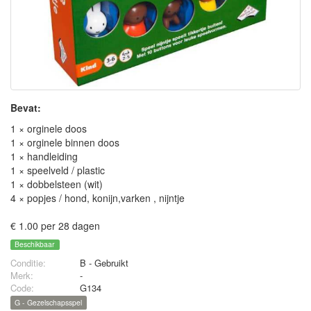
Bevat:
1 × orginele doos
1 × orginele binnen doos
1 × handleiding
1 × speelveld / plastic
1 × dobbelsteen (wit)
4 × popjes / hond, konijn,varken , nijntje
€ 1.00 per 28 dagen
Beschikbaar
Conditie:
B - Gebruikt
Merk:
-
Code:
G134
G - Gezelschapsspel