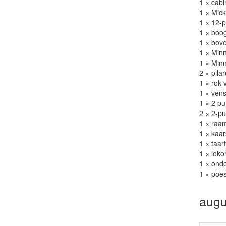
1 × cabi
1 × Mic
1 × 12-p
1 × boog
1 × bove
1 × Minn
1 × Min
2 × pila
1 × rok 
1 × vens
1 × 2 pu
2 × 2-pu
1 × raam
1 × kaar
1 × taart
1 × loko
1 × onde
1 × poes
augu