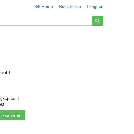
Home
Registreren
Inloggen
bruikt
agsoptocht
est
/ reserveren