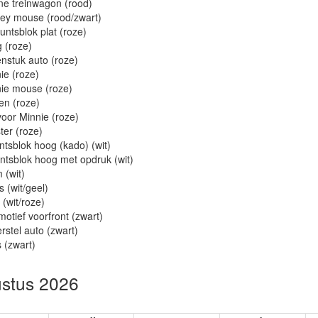
ne treinwagon (rood)
key mouse (rood/zwart)
untsblok plat (roze)
 (roze)
nstuk auto (roze)
ie (roze)
nie mouse (roze)
ren (roze)
voor Minnie (roze)
ter (roze)
ntsblok hoog (kado) (wit)
ntsblok hoog met opdruk (wit)
 (wit)
s (wit/geel)
 (wit/roze)
motief voorfront (zwart)
rstel auto (zwart)
 (zwart)
stus 2026