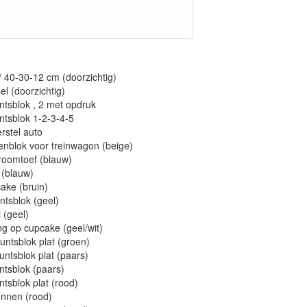
/ 40-30-12 cm (doorzichtig)
el (doorzichtig)
ntsblok , 2 met opdruk
ntsblok 1-2-3-4-5
rstel auto
enblok voor treinwagon (beige)
roomtoef (blauw)
l (blauw)
ake (bruin)
ntsblok (geel)
 (geel)
ing op cupcake (geel/wit)
untsblok plat (groen)
untsblok plat (paars)
ntsblok (paars)
ntsblok plat (rood)
onnen (rood)