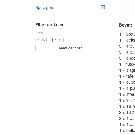
Speelgoed
Filter artikelen
Bevat:
From
1 × box 
–
[ kies ]
[ kies ]
1 × deks
3 × 4 pu
Verwijder filter
5 × 4 pu
3 × onde
1 × tuss
1 × slag
1 × tafe
1 × cupc
1 × 4-pu
1 × stoel
1 × vull
1 × 16-p
2 × 13 p
2 × 4 pu
1 × 4 pu
1 × ball