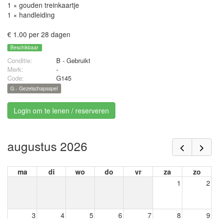
1 × gouden treinkaartje
1 × handleiding
€ 1.00 per 28 dagen
Beschikbaar
Conditie:
B - Gebruikt
Merk:
-
Code:
G145
G - Gezelschapsspel
Login om te lenen / reserveren
augustus 2026
ma
di
wo
do
vr
za
zo
1
2
3
4
5
6
7
8
9