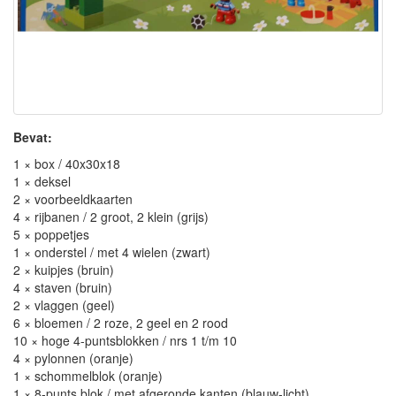
Bevat:
1 × box / 40x30x18
1 × deksel
2 × voorbeeldkaarten
4 × rijbanen / 2 groot, 2 klein (grijs)
5 × poppetjes
1 × onderstel / met 4 wielen (zwart)
2 × kuipjes (bruin)
4 × staven (bruin)
2 × vlaggen (geel)
6 × bloemen / 2 roze, 2 geel en 2 rood
10 × hoge 4-puntsblokken / nrs 1 t/m 10
4 × pylonnen (oranje)
1 × schommelblok (oranje)
1 × 8-punts blok / met afgeronde kanten (blauw-licht)