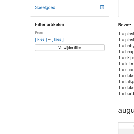
Speelgoed
Filter artikelen
Bevat:
From
1 × plast
–
[ kies ]
[ kies ]
1 × plast
1 × bab
Verwijder filter
1 × boxp
1 × skip
1 × luie
1 × sham
1 × deks
1 × talkp
1 × deks
1 × bord
augu