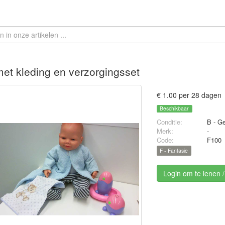
et kleding en verzorgingsset
€ 1.00 per 28 dagen
Beschikbaar
Conditie:
B - Ge
Merk:
-
Code:
F100
F - Fantasie
Login om te lenen 