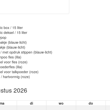
ic box / 15 liter
ic deksel / 15 liter
ypop
akje (blauw-licht)
akje (blauw-licht)
r / met opdruk stippen (blauw-licht)
poo fles (lila)
el voor fles (roze)
oederfles (lila)
el voor talkpoeder (roze)
 / hartvormig (roze)
stus 2026
ma
di
wo
do