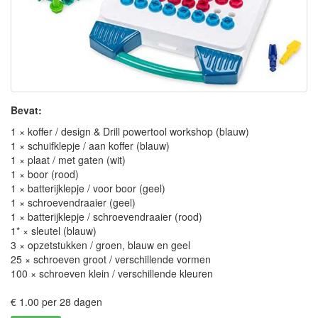
Bevat:
1 × koffer / design & Drill powertool workshop (blauw)
1 × schuifklepje / aan koffer (blauw)
1 × plaat / met gaten (wit)
1 × boor (rood)
1 × batterijklepje / voor boor (geel)
1 × schroevendraaier (geel)
1 × batterijklepje / schroevendraaier (rood)
1* × sleutel (blauw)
3 × opzetstukken / groen, blauw en geel
25 × schroeven groot / verschillende vormen
100 × schroeven klein / verschillende kleuren
€ 1.00 per 28 dagen