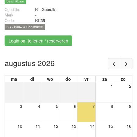
Beschikbaar
Conditie:
B - Gebruikt
Merk:
-
Code:
BC35
BC - Bouw & Constructie
Login om te lenen / reserveren
augustus 2026
ma
di
wo
do
vr
za
zo
1
2
3
4
5
6
7
8
9
10
11
12
13
14
15
16