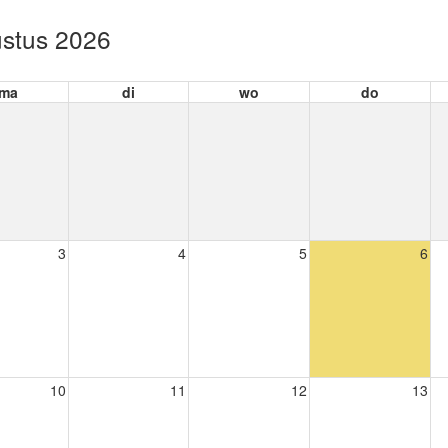
stus 2026
ma
di
wo
do
3
4
5
6
10
11
12
13