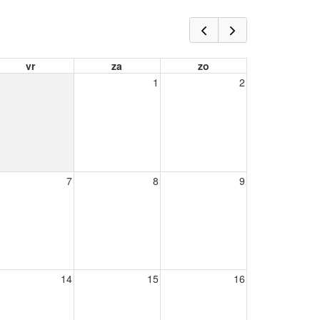
vr
za
zo
1
2
7
8
9
14
15
16