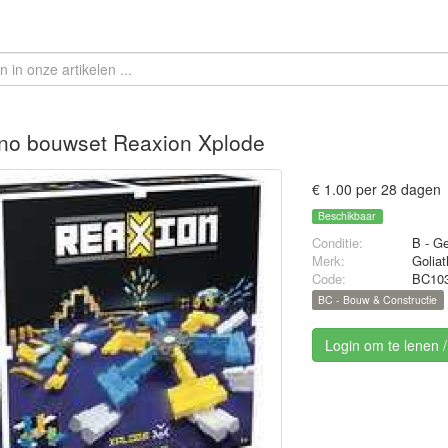
no bouwset Reaxion Xplode
€ 1.00 per 28 dagen
Beschikbaar
Conditie:
B - Ge
Merk:
Goliat
Code:
BC10
BC - Bouw & Constructie
Login om te lenen 