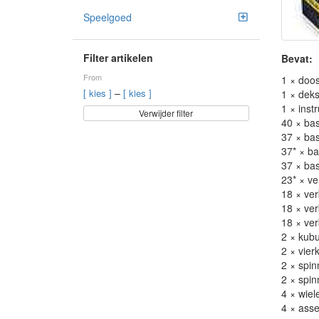
Speelgoed
Filter artikelen
Bevat:
From
1 × doos
–
[ kies ]
[ kies ]
1 × deks
1 × inst
Verwijder filter
40 × bas
37 × bas
37* × ba
37 × bas
23* × ve
18 × ver
18 × ver
18 × ver
2 × kubu
2 × vier
2 × spin
2 × spin
4 × wiel
4 × asse