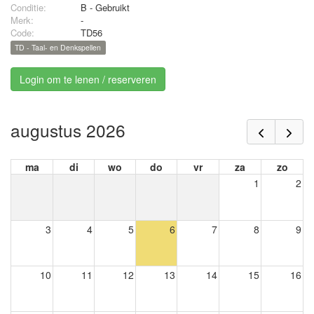
Conditie:
B - Gebruikt
Merk:
-
Code:
TD56
TD - Taal- en Denkspellen
Login om te lenen / reserveren
augustus 2026
ma
di
wo
do
vr
za
zo
1
2
3
4
5
6
7
8
9
10
11
12
13
14
15
16