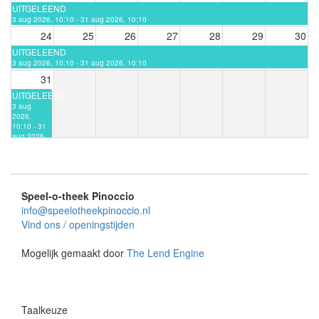
UITGELEEND
3 aug 2026, 10:10 - 31 aug 2026, 10:10
24
25
26
27
28
29
30
UITGELEEND
3 aug 2026, 10:10 - 31 aug 2026, 10:10
31
UITGELEEND
3 aug
2026,
10:10 - 31
aug 2026,
10:10
Speel-o-theek Pinoccio
info@speelotheekpinoccio.nl
Vind ons / openingstijden
Mogelijk gemaakt door
The Lend Engine
Taalkeuze