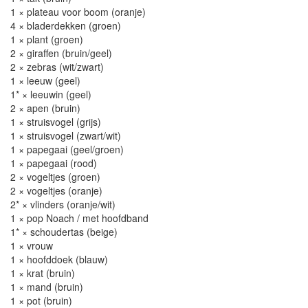
1 × plateau voor boom (oranje)
4 × bladerdekken (groen)
1 × plant (groen)
2 × giraffen (bruin/geel)
2 × zebras (wit/zwart)
1 × leeuw (geel)
1* × leeuwin (geel)
2 × apen (bruin)
1 × struisvogel (grijs)
1 × struisvogel (zwart/wit)
1 × papegaai (geel/groen)
1 × papegaai (rood)
2 × vogeltjes (groen)
2 × vogeltjes (oranje)
2* × vlinders (oranje/wit)
1 × pop Noach / met hoofdband
1* × schoudertas (beige)
1 × vrouw
1 × hoofddoek (blauw)
1 × krat (bruin)
1 × mand (bruin)
1 × pot (bruin)