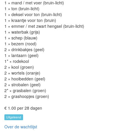
1 × mand / met voer (bruin-licht)
1 × ton (bruin-licht)
1 × deksel voor ton (bruin-licht)
1 × kraantje voor ton (bruin)
1 × emmer / met zwart hengsel (bruin-licht)
1 × waterbak (grijs)
1 × schep (blauw)
1 × bezem (rood)
2 × drinkbakjes (geel)
1 × lantaarn (geel)
1* × rodekool
2 × kool (groen)
2 × wortels (oranje)
2 × hooibedden (geel)
2 × strobalen (geel)
2* × grasbalen (groen)
2 × grashoopjes (groen)
€ 1.00 per 28 dagen
Uitgeleend
Over de wachtlijst