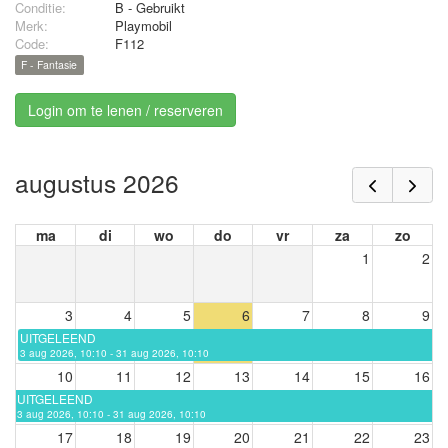
Conditie:
B - Gebruikt
Merk:
Playmobil
Code:
F112
F - Fantasie
Login om te lenen / reserveren
augustus 2026
ma
di
wo
do
vr
za
zo
1
2
3
4
5
6
7
8
9
UITGELEEND
3 aug 2026, 10:10 - 31 aug 2026, 10:10
10
11
12
13
14
15
16
UITGELEEND
3 aug 2026, 10:10 - 31 aug 2026, 10:10
17
18
19
20
21
22
23