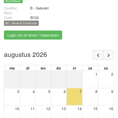
Beschikbaar
Conditie:
B - Gebruikt
Merk:
-
Code:
BC32
BC - Bouw & Constructie
Login om te lenen / reserveren
augustus 2026
ma
di
wo
do
vr
za
zo
1
2
3
4
5
6
7
8
9
10
11
12
13
14
15
16