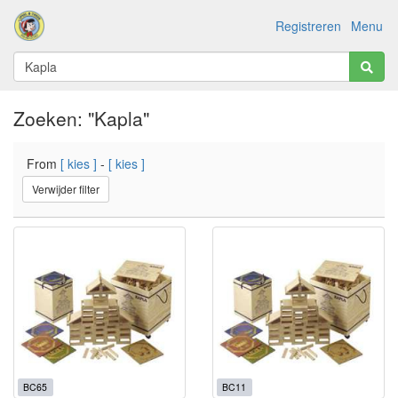
Registreren
Menu
Zoeken: "Kapla"
From
[ kies ]
-
[ kies ]
Verwijder filter
BC65
BC11