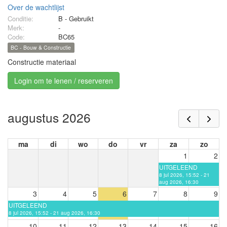
Over de wachtlijst
Conditie:
B - Gebruikt
Merk:
-
Code:
BC65
BC - Bouw & Constructie
Constructie materiaal
Login om te lenen / reserveren
augustus 2026
ma
di
wo
do
vr
za
zo
1
2
UITGELEEND
8 jul 2026, 15:52 - 21
aug 2026, 16:30
3
4
5
6
7
8
9
UITGELEEND
8 jul 2026, 15:52 - 21 aug 2026, 16:30
10
11
12
13
14
15
16