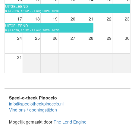
UITGELEEND
8 jul 2026, 15:52 - 21 aug 2026, 16:30
17
18
19
20
21
22
23
UITGELEEND
8 jul 2026, 15:52 - 21 aug 2026, 16:30
24
25
26
27
28
29
30
31
Speel-o-theek Pinoccio
info@speelotheekpinoccio.nl
Vind ons / openingstijden
Mogelijk gemaakt door
The Lend Engine